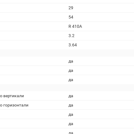
29
54
R 410A
3.2
3.64
да
да
да
о вертикали
да
о горизонтали
да
да
да
да