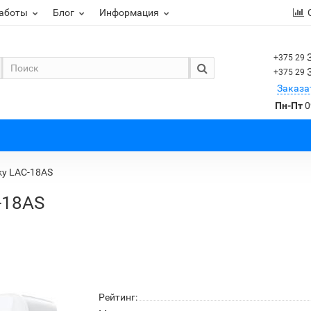
работы
Блог
Информация
+375 29
+375 29
Заказа
Пн-Пт
0
ky LAC-18AS
-18AS
Рейтинг: