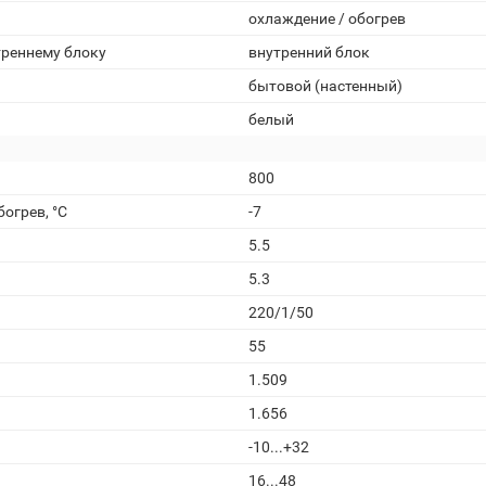
охлаждение / обогрев
треннему блоку
внутренний блок
бытовой (настенный)
белый
800
огрев, °С
-7
5.5
5.3
220/1/50
55
1.509
1.656
-10...+32
16...48