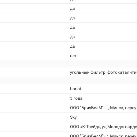
да
да
да
да
да
нет
угольный фильтр, фотокаталити
Loriot
3 года
ООО "БризБелМ" - г, Минск, пере
Sky
ООО «К-Трейд», ул,Молодогвардейс
ООО "БризБелМ" - г, Минск, пере