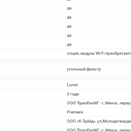
да
да
да
да
да
опция, модуль Wi-Fi приобретает
угольный фильтр
Loriot
3 года
ООО "БризБелМ" - г, Минск, пере
Premiere
ООО «К-Трейд», ул,Молодогвардейс
ООО "БризБелМ" - г, Минск, пере