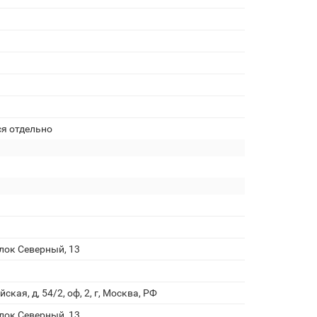
ся отдельно
улок Северный, 13
кая, д, 54/2, оф, 2, г, Москва, РФ
улок Северный, 13