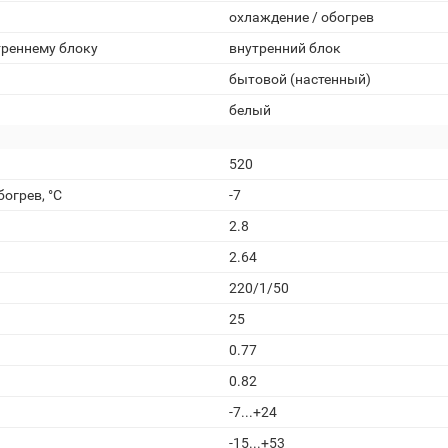
охлаждение / обогрев
треннему блоку
внутренний блок
бытовой (настенный)
белый
520
огрев, °С
-7
2.8
2.64
220/1/50
25
0.77
0.82
-7...+24
-15...+53