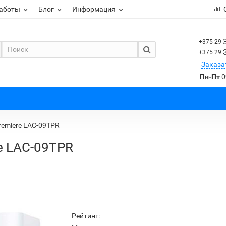
работы
Блог
Информация
+375 29
+375 29
Заказа
Пн-Пт
0
remiere LAC-09TPR
e LAC-09TPR
Рейтинг: