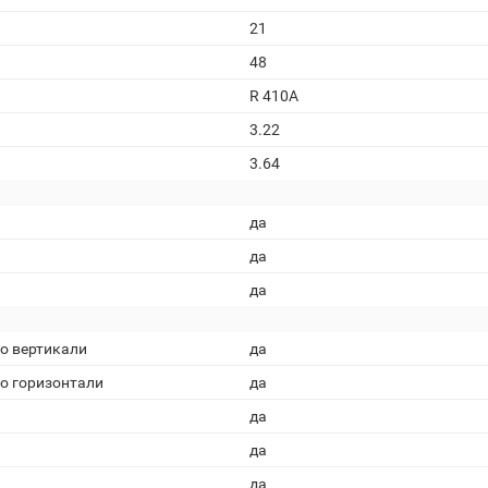
21
48
R 410A
3.22
3.64
да
да
да
о вертикали
да
о горизонтали
да
да
да
да