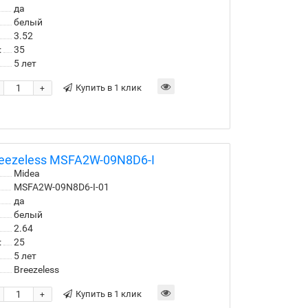
да
белый
3.52
:
35
5 лет
Купить в 1 клик
+
eezeless MSFA2W-09N8D6-I
Midea
MSFA2W-09N8D6-I-01
да
белый
2.64
:
25
5 лет
Breezeless
Купить в 1 клик
+