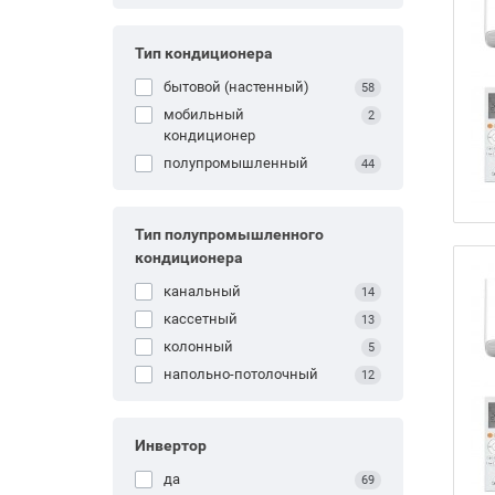
Тип кондиционера
бытовой (настенный)
58
мобильный
2
кондиционер
полупромышленный
44
Тип полупромышленного
кондиционера
канальный
14
кассетный
13
колонный
5
напольно-потолочный
12
Инвертор
да
69