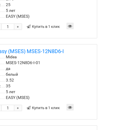
:
25
5 лет
EASY (MSES)
Купить в 1 клик
+
asy (MSES) MSES-12N8D6-I
Midea
MSES-12N8D6-I-01
да
белый
3.52
:
35
5 лет
EASY (MSES)
Купить в 1 клик
+