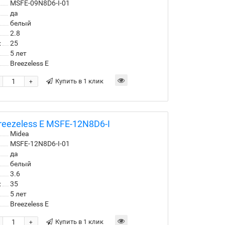
MSFE-09N8D6-I-01
да
белый
2.8
:
25
5 лет
Breezeless E
Купить в 1 клик
+
eezeless E MSFE-12N8D6-I
Midea
MSFE-12N8D6-I-01
да
белый
3.6
:
35
5 лет
Breezeless E
Купить в 1 клик
+