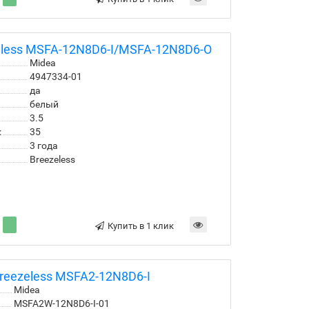
eless MSFA-12N8D6-I/MSFA-12N8D6-O
Midea
4947334-01
да
белый
3.5
:
35
3 года
Breezeless
Купить в 1 клик
reezeless MSFA2-12N8D6-I
Midea
MSFA2W-12N8D6-I-01