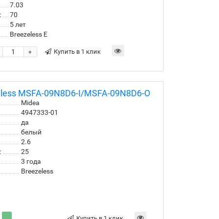
7.03
:
70
5 лет
Breezeless E
Купить в 1 клик
+
eless MSFA-09N8D6-I/MSFA-09N8D6-O
Midea
4947333-01
да
белый
2.6
:
25
3 года
Breezeless
Купить в 1 клик