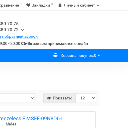
0
0
Сравнение
Закладки
Личный кабинет
380-70-75
380-70-72
ть обратный звонок
9:00 - 20:00
Сб-Вс
заказы принимаются онлайн
Корзина
покупок
:
0
Показать:
eezeless E MSFE-09N8D6-I
Midea