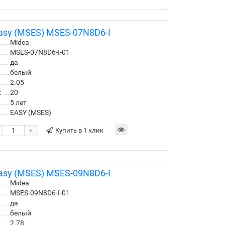
asy (MSES) MSES-07N8D6-I
Midea
MSES-07N8D6-I-01
да
белый
2.05
:
20
5 лет
EASY (MSES)
Купить в 1 клик
+
asy (MSES) MSES-09N8D6-I
Midea
MSES-09N8D6-I-01
да
белый
2.78