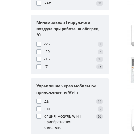
нет
35
Минимальная t наружного
воздуха при работе на обогрев,
°С
-25
8
-20
4
-15
37
-7
15
Управление через мобильное
приложение по Wi-Fi
да
11
нет
2
опция, модуль Wi-Fi
65
приобретается
отдельно