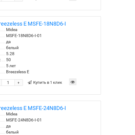
eezeless E MSFE-18N8D6-I
Midea
MSFE-18N8D6-I-01
да
белый
5.28
:
50
5 лет
Breezeless E
Купить в 1 клик
+
eezeless E MSFE-24N8D6-I
Midea
MSFE-24N8D6-I-01
да
белый