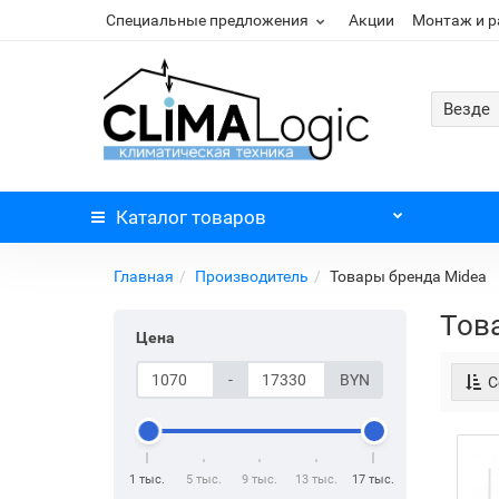
Специальные предложения
Акции
Монтаж и 
Везде
Каталог
товаров
Главная
Производитель
Товары бренда Midea
Тов
Цена
-
BYN
С
1 тыс.
5 тыс.
9 тыс.
13 тыс.
17 тыс.