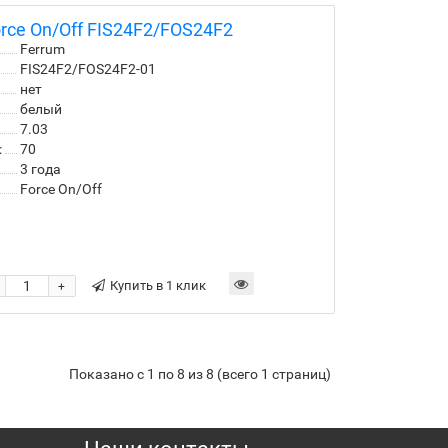
rce On/Off FIS24F2/FOS24F2
Ferrum
FIS24F2/FOS24F2-01
нет
белый
7.03
:
70
3 года
Force On/Off
Купить в 1 клик
+
Показано с 1 по 8 из 8 (всего 1 страниц)