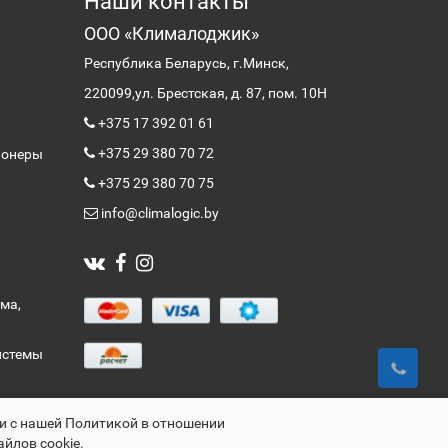
Наши контакты
ООО «Клималоджик»
Республика Беларусь, г.Минск,
220099,
ул. Брестская, д. 87, пом. 10Н
+375 17 392 01 61
+375 29 380 70 72
ионеры
+375 29 380 70 75
info@climalogic.by
ма,
истемы
ии с нашей Политикой в отношении
айлов cookie.