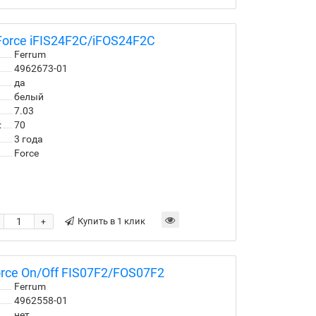
orce iFIS24F2С/iFOS24F2С
Ferrum
4962673-01
да
белый
7.03
:
70
3 года
Force
Купить в 1 клик
+
rce On/Off FIS07F2/FOS07F2
Ferrum
4962558-01
нет