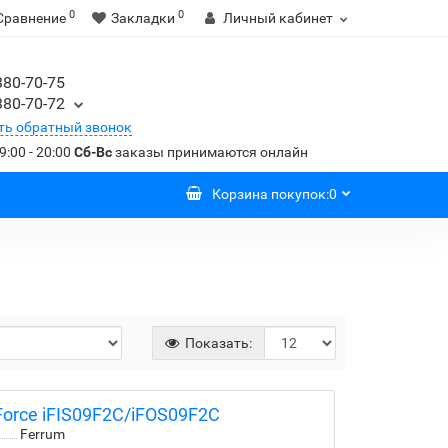
0
0
Сравнение
Закладки
Личный кабинет
380-70-75
380-70-72
ть обратный звонок
9:00 - 20:00
Сб-Вс
заказы принимаются онлайн
Корзина
покупок
:
0
Показать:
orce iFIS09F2С/iFOS09F2С
Ferrum