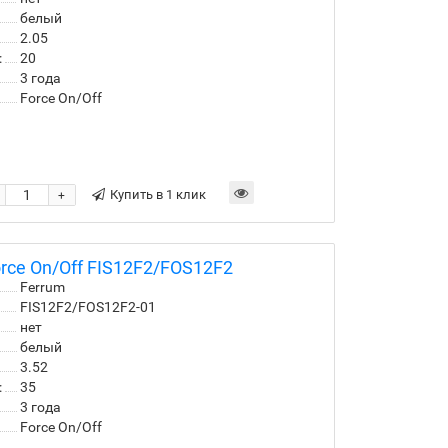
белый
2.05
:
20
3 года
Force On/Off
Купить в 1 клик
+
rce On/Off FIS12F2/FOS12F2
Ferrum
FIS12F2/FOS12F2-01
нет
белый
3.52
:
35
3 года
Force On/Off