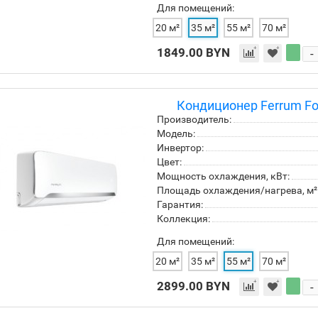
Для помещений:
20 м²
35 м²
55 м²
70 м²
1849.00 BYN
-
Кондиционер Ferrum Fo
Производитель:
Модель:
Инвертор:
Цвет:
Мощность охлаждения, кВт:
Площадь охлаждения/нагрева, м²
Гарантия:
Коллекция:
Для помещений:
20 м²
35 м²
55 м²
70 м²
2899.00 BYN
-