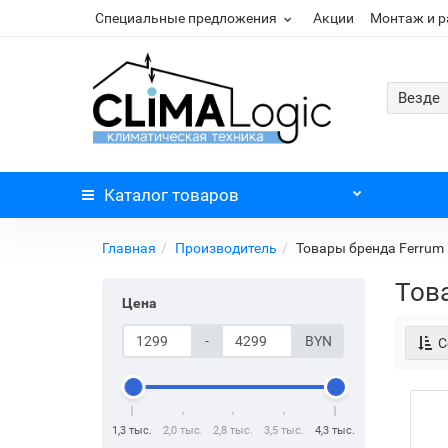
Специальные предложения
Акции
Монтаж и 
Везде
Каталог
товаров
Главная
Производитель
Товары бренда Ferrum
Тов
Цена
-
BYN
С
1,3 тыс.
2,0 тыс.
2,8 тыс.
3,5 тыс.
4,3 тыс.