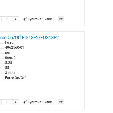
Купить в 1 клик
+
rce On/Off FIS18F2/FOS18F2
Ferrum
4962560-01
нет
белый
5.28
:
55
3 года
Force On/Off
Купить в 1 клик
+