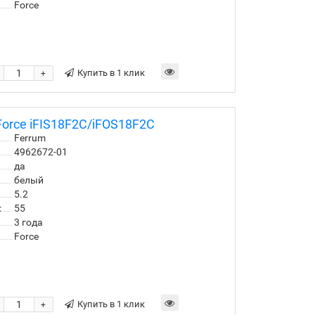
Force
Купить в 1 клик
+
orce iFIS18F2С/iFOS18F2С
Ferrum
4962672-01
да
белый
5.2
:
55
3 года
Force
Купить в 1 клик
+