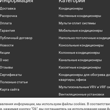
Информация
Категории
Доставка
Кондиционеры
Рассрочка
Настенные кондиционеры
Оплата
Мульти-сплит системы
Гарантия
Мобильные кондиционеры
Публичный договор
Напольно-потолочные кондиц
Новости
Консольные кондиционеры
Акции
Колонные кондиционеры
О нас
Канальные кондиционеры
Отзывы
Кассетные кондиционеры
Сертификаты
Кондиционеры для обогрева до
квартиры, офиса
Полезные статьи
Мультизональные VRV и VRF с
Карта сайта
Вентиляционные установки
Чиллеры
авления информации, мы используем файлы сookies. В соответств
e, нажимая кнопку "Ok", вы соглашаетесь на использование нами ф