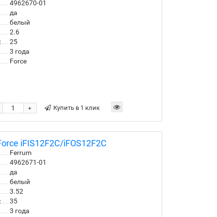
4962670-01
да
белый
2.6
:
25
3 года
Force
Купить в 1 клик
+
orce iFIS12F2С/iFOS12F2С
Ferrum
4962671-01
да
белый
3.52
:
35
3 года