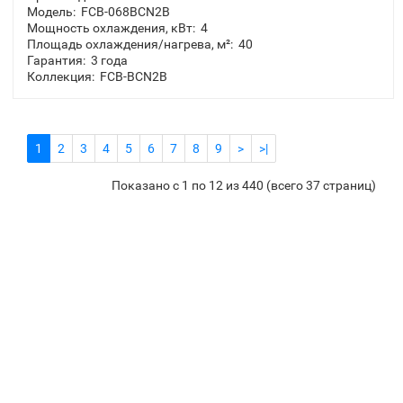
Модель:
FCB-068BCN2B
Мощность охлаждения, кВт:
4
Площадь охлаждения/нагрева, м²:
40
Гарантия:
3 года
Коллекция:
FCB-BCN2B
1
2
3
4
5
6
7
8
9
>
>|
Показано с 1 по 12 из 440 (всего 37 страниц)