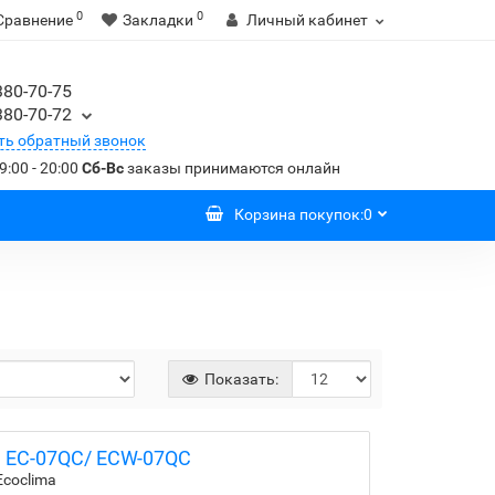
0
0
Сравнение
Закладки
Личный кабинет
380-70-75
380-70-72
ть обратный звонок
9:00 - 20:00
Сб-Вс
заказы принимаются онлайн
Корзина
покупок
:
0
Показать:
a EC-07QC/ ECW-07QC
Ecoclima