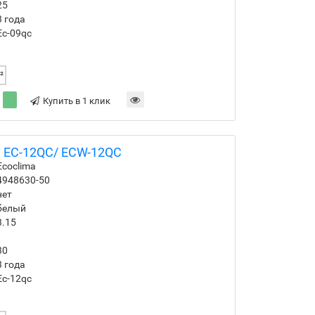
25
3 года
Ec-09qc
²
Купить в 1 клик
a EC-12QC/ ECW-12QC
Ecoclima
4948630-50
нет
белый
3.15
30
3 года
Ec-12qc