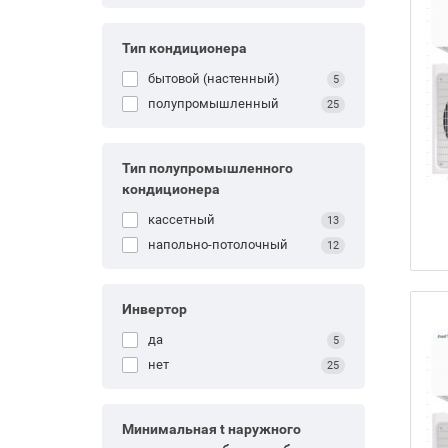
Тип кондиционера
бытовой (настенный)
5
полупромышленный
25
Тип полупромышленного
кондиционера
кассетный
13
напольно-потолочный
12
Инвертор
да
5
нет
25
Минимальная t наружного