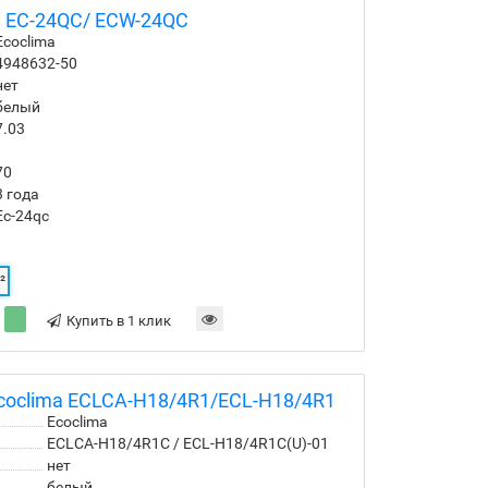
a EC-24QC/ ECW-24QC
Ecoclima
4948632-50
нет
белый
7.03
70
3 года
Ec-24qc
²
Купить в 1 клик
coclima ECLCA-H18/4R1/ECL-H18/4R1
Ecoclima
ECLCA-H18/4R1С / ECL-H18/4R1C(U)-01
нет
белый