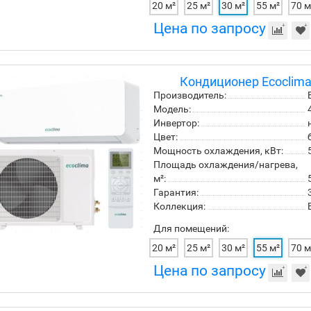
20 м²
25 м²
30 м²
55 м²
70 м
Цена по запросу
Кондиционер Ecoclim
Производитель:
Модель:
Инвертор:
Цвет:
Мощность охлаждения, кВт:
Площадь охлаждения/нагрева,
м²:
Гарантия:
Коллекция:
Для помещений:
20 м²
25 м²
30 м²
55 м²
70 м
Цена по запросу