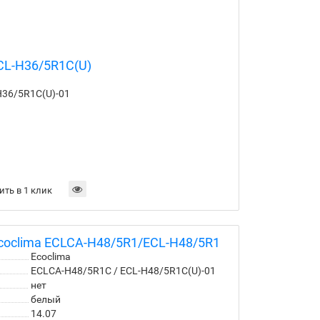
CL-H36/5R1C(U)
H36/5R1C(U)-01
ить в 1 клик
coclima ECLCA-H48/5R1/ECL-H48/5R1
Ecoclima
ECLCA-H48/5R1С / ECL-H48/5R1C(U)-01
нет
белый
14.07