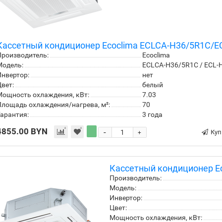
Кассетный кондиционер Ecoclima ECLCA-H36/5R1С/E
роизводитель:
Ecoclima
Модель:
ECLCA-H36/5R1С / ECL-
нвертор:
нет
вет:
белый
ощность охлаждения, кВт:
7.03
лощадь охлаждения/нагрева, м²:
70
арантия:
3 года
4855.00 BYN
-
Куп
+
Кассетный кондиционер E
Производитель:
Модель:
Инвертор:
Цвет:
Мощность охлаждения, кВт: