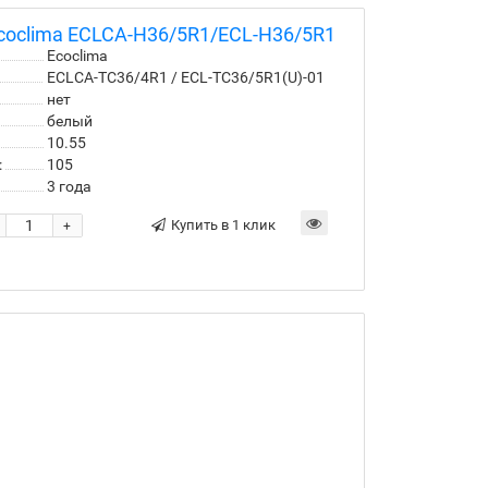
coclima ECLCA-H36/5R1/ECL-H36/5R1
Ecoclima
ECLCA-TC36/4R1 / ECL-TC36/5R1(U)-01
нет
белый
10.55
:
105
3 года
Купить в 1 клик
+