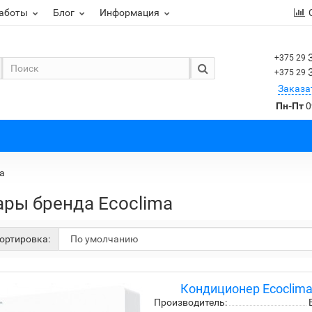
работы
Блог
Информация
+375 29
+375 29
Заказа
Пн-Пт
0
a
ары бренда Ecoclima
ортировка:
Кондиционер Ecoclim
Производитель: