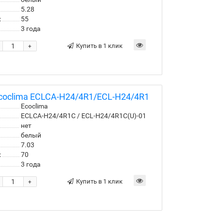
5.28
:
55
3 года
Купить в 1 клик
+
coclima ECLCA-H24/4R1/ECL-H24/4R1
Ecoclima
ECLCA-H24/4R1С / ECL-H24/4R1C(U)-01
нет
белый
7.03
:
70
3 года
Купить в 1 клик
+