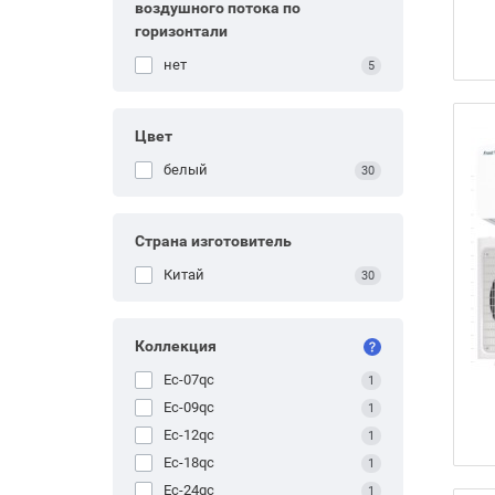
воздушного потока по
горизонтали
нет
5
Цвет
белый
30
Страна изготовитель
Китай
30
Коллекция
Ec-07qc
1
Ec-09qc
1
Ec-12qc
1
Ec-18qc
1
Ec-24qc
1