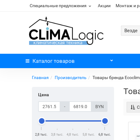
Специальные предложения
Акции
Монтаж и 
Везде
Каталог
товаров
Главная
Производитель
Товары бренда Ecoclim
Тов
Цена
-
BYN
С
2,8 тыс.
3,8 тыс.
4,8 тыс.
5,8 тыс.
6,8 тыс.