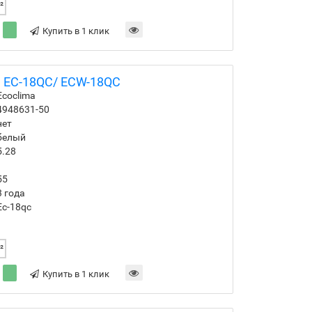
²
Купить в 1 клик
a EC-18QC/ ECW-18QC
Ecoclima
4948631-50
нет
белый
5.28
55
3 года
Ec-18qc
²
Купить в 1 клик