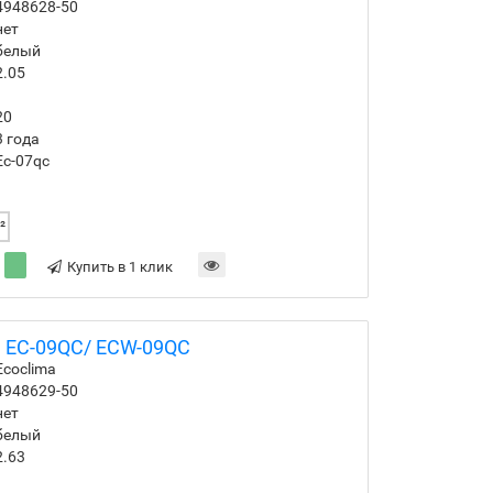
4948628-50
нет
белый
2.05
20
3 года
Ec-07qc
²
Купить в 1 клик
a EC-09QC/ ECW-09QC
Ecoclima
4948629-50
нет
белый
2.63