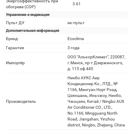
Энергоэффективность при
3.61
обогреве (COP)
Управление и индикация
Пульт ДУ
ик-пульт
Дополнительная информация
Бренд
Ecoclima
Гарантия
3 года
ООО "АлькорКлимат", 220087,
Импортёр
г.Минск, пр-т Дзержинского,
д. 115 оф 445
Нинбо АУКC Аир
Кондиционер Ко., ЛТД., №
1166, Мингуан Норт Роад,
Цзяншань, Иньчжоу, Нинбо,
Производитель
Чжэцзян, Китай / Ningbo AUX
Air Conditioner CO., LTD.,
No.1166, Mingguang North
Road, Jiangshan, Yinzhou
district, Ningbo, Zhejiang, China