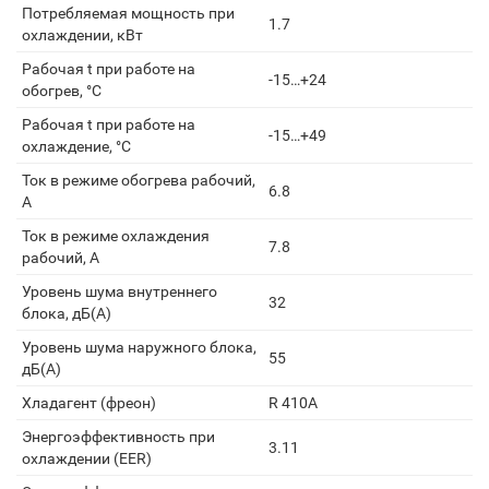
Потребляемая мощность при
1.7
охлаждении, кВт
Рабочая t при работе на
-15…+24
обогрев, °С
Рабочая t при работе на
-15…+49
охлаждение, °С
Ток в режиме обогрева рабочий,
6.8
А
Ток в режиме охлаждения
7.8
рабочий, А
Уровень шума внутреннего
32
блока, дБ(А)
Уровень шума наружного блока,
55
дБ(А)
Хладагент (фреон)
R 410A
Энергоэффективность при
3.11
охлаждении (EER)