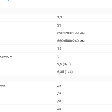
7.7
23
690x283x199 мм
660x500x240 мм
15
ками, м
5
9,5 (3/8)
6,35 (1/4)
ния
да
да
да
да