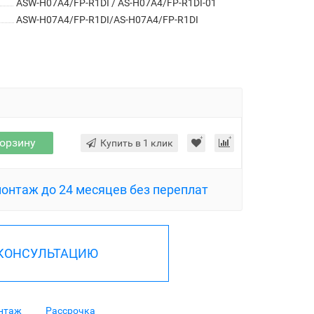
ASW-H07A4/FP-R1DI / AS-H07A4/FP-R1DI-01
ASW-H07A4/FP-R1DI/AS-H07A4/FP-R1DI
корзину
Купить в 1 клик
монтаж до 24 месяцев без переплат
 КОНСУЛЬТАЦИЮ
нтаж
Рассрочка