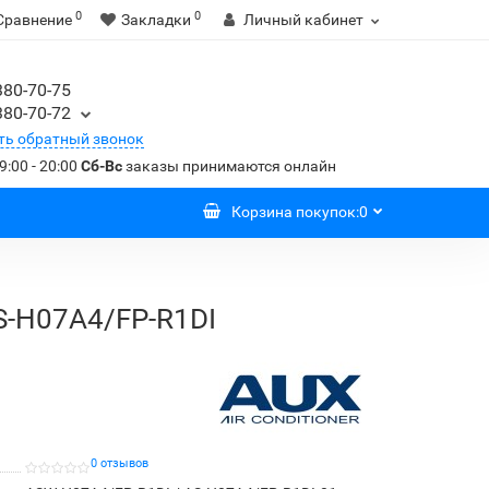
0
0
Сравнение
Закладки
Личный кабинет
380-70-75
380-70-72
ть обратный звонок
9:00 - 20:00
Сб-Вс
заказы принимаются онлайн
Корзина
покупок
:
0
S-H07A4/FP-R1DI
0 отзывов