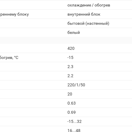
охлаждение / обогрев
треннему блоку
внутренний блок
бытовой (настенный)
белый
420
огрев, °С
-15
2.3
2.2
220/1/50
20
0.63
0.69
-15...32
16...48