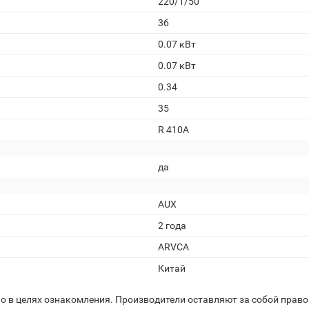
220/1/50
36
0.07 кВт
0.07 кВт
0.34
35
R 410A
да
AUX
2 года
ARVCA
Китай
 в целях ознакомления. Производители оставляют за собой право 