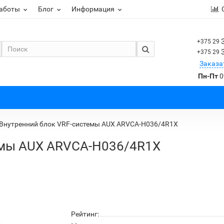
работы
Блог
Информация
+375 29
+375 29
Заказа
Пн-Пт
0
Внутренний блок VRF-системы AUX ARVCA-H036/4R1X
емы AUX ARVCA-H036/4R1X
Рейтинг: