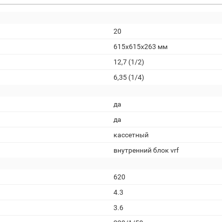
20
615x615x263 мм
12,7 (1/2)
6,35 (1/4)
да
да
кассетный
внутренний блок vrf
620
4.3
3.6