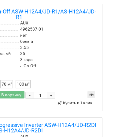
n-Off ASW-H12A4/JD-R1/AS-H12A4/JD-
R1
AUX
4962537-01
нет
белый
3.55
, м²:
35
3 года
J On-Off
70 м²
100 м²
В корзину
-
+
Купить в 1 клик
gressive Inverter ASW-H12A4/JD-R2DI
S-H12A4/JD-R2DI
AUX