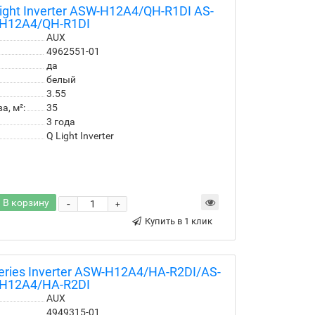
ight Inverter ASW-H12A4/QH-R1DI AS-
H12A4/QH-R1DI
AUX
4962551-01
да
белый
3.55
, м²:
35
3 года
Q Light Inverter
В корзину
-
+
Купить в 1 клик
ries Inverter ASW-H12A4/HA-R2DI/AS-
H12A4/HA-R2DI
AUX
4949315-01