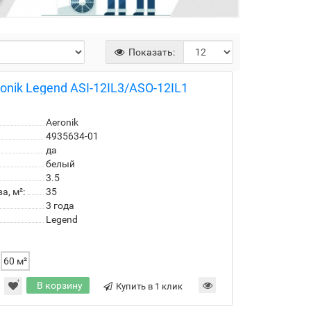
Показать:
nik Legend ASI-12IL3/ASO-12IL1
Aeronik
4935634-01
да
белый
3.5
, м²:
35
3 года
Legend
60 м²
В корзину
Купить в 1 клик