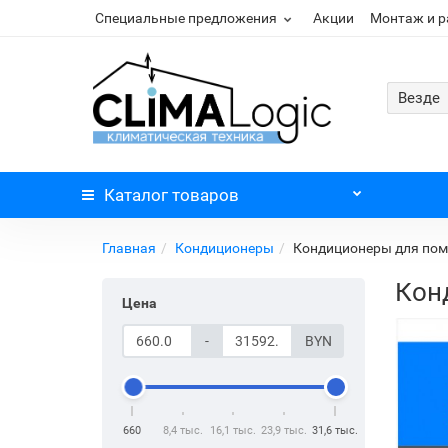
Специальные предложения
Акции
Монтаж и 
Везде
Каталог
товаров
Главная
Кондиционеры
Кондиционеры для пом
Кон
Цена
-
BYN
660
8,4 тыс.
16,1 тыс.
23,9 тыс.
31,6 тыс.