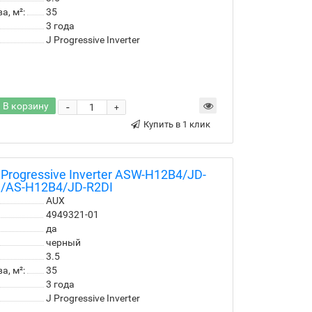
, м²:
35
3 года
J Progressive Inverter
В корзину
-
+
Купить в 1 клик
Progressive Inverter ASW-H12B4/JD-
I/AS-H12B4/JD-R2DI
AUX
4949321-01
да
черный
3.5
, м²:
35
3 года
J Progressive Inverter