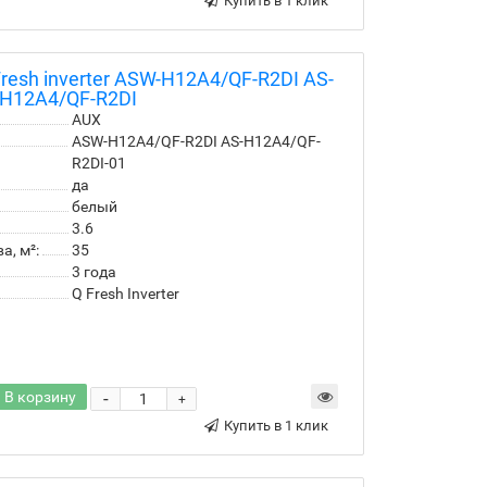
Купить в 1 клик
esh inverter ASW-H12A4/QF-R2DI AS-
H12A4/QF-R2DI
AUX
ASW-H12A4/QF-R2DI AS-H12A4/QF-
R2DI-01
да
белый
3.6
, м²:
35
3 года
Q Fresh Inverter
В корзину
-
+
Купить в 1 клик