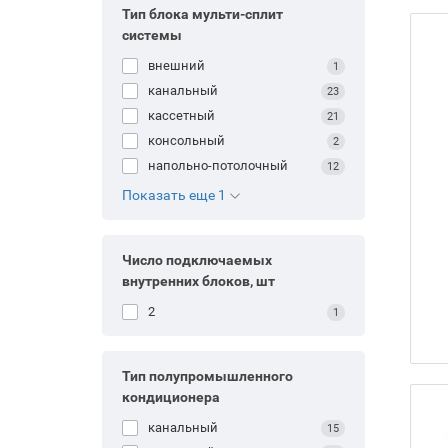
Тип блока мульти-сплит
системы
внешний
1
канальный
23
кассетный
21
консольный
2
напольно-потолочный
12
Показать еще 1
Число подключаемых
внутренних блоков, шт
2
1
Тип полупромышленного
кондиционера
канальный
15