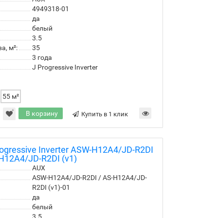
4949318-01
да
белый
3.5
, м²:
35
3 года
J Progressive Inverter
55 м²
В корзину
Купить в 1 клик
gressive Inverter ASW-H12A4/JD-R2DI
H12A4/JD-R2DI (v1)
AUX
ASW-H12A4/JD-R2DI / AS-H12A4/JD-
R2DI (v1)-01
да
белый
3.5