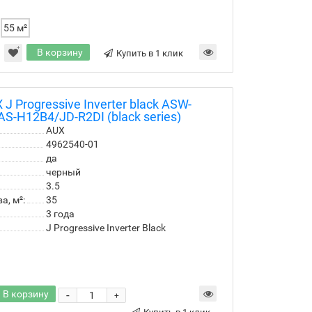
55 м²
В корзину
Купить в 1 клик
 Progressive Inverter black ASW-
S-H12B4/JD-R2DI (black series)
AUX
4962540-01
да
черный
3.5
, м²:
35
3 года
J Progressive Inverter Black
В корзину
-
+