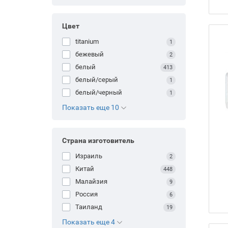
Цвет
titanium
1
бежевый
2
белый
413
белый/серый
1
белый/черный
1
Показать еще 10
Страна изготовитель
Израиль
2
Китай
448
Малайзия
9
Россия
6
Таиланд
19
Показать еще 4