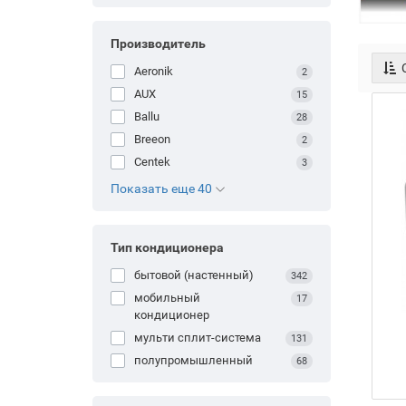
Производитель
С
Aeronik
2
AUX
15
Ballu
28
Breeon
2
Centek
3
Показать еще 40
Тип кондиционера
бытовой (настенный)
342
мобильный
17
кондиционер
мульти сплит-система
131
полупромышленный
68