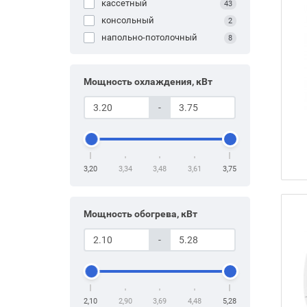
кассетный
43
консольный
2
напольно-потолочный
8
Мощность охлаждения, кВт
-
3,20
3,34
3,48
3,61
3,75
Мощность обогрева, кВт
-
2,10
2,90
3,69
4,48
5,28