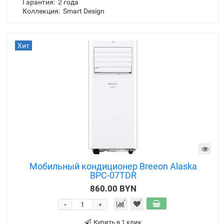
Модель:
4945593-30
Инвертор:
нет
Цвет:
белый/чёрный
Мощность охлаждения, кВт:
2.7
Площадь охлаждения/нагрева, м²:
25
Гарантия:
2 года
Коллекция:
Smart Design
Хит
Мобильный кондиционер Breeon Alaska