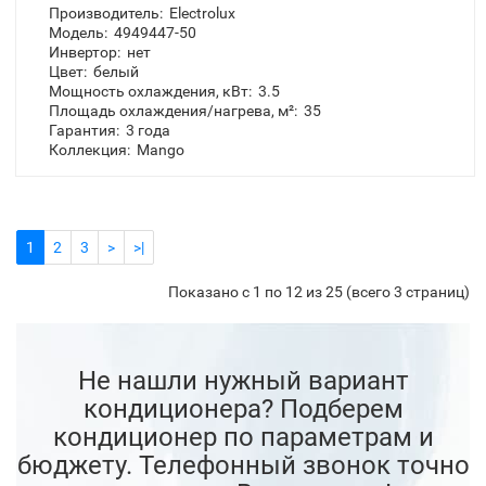
Цена по запросу
Купить в 1 клик
Производитель:
Electrolux
Модель:
4949447-50
Инвертор:
нет
Цвет:
белый
Мощность охлаждения, кВт:
3.5
Площадь охлаждения/нагрева, м²:
35
Гарантия:
3 года
Коллекция:
Mango
1
2
3
>
>|
Показано с 1 по 12 из 25 (всего 3 страниц)