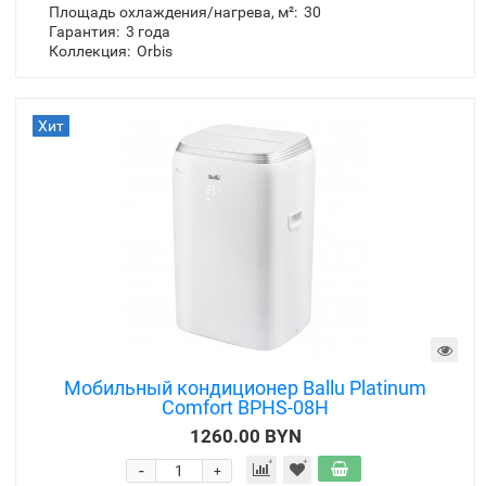
Производитель:
Ballu
Модель:
BPAC-10 OR/N6-01
Инвертор:
нет
Цвет:
белый
Мощность охлаждения, кВт:
2.87
Площадь охлаждения/нагрева, м²:
30
Гарантия:
3 года
Коллекция:
Orbis
Хит