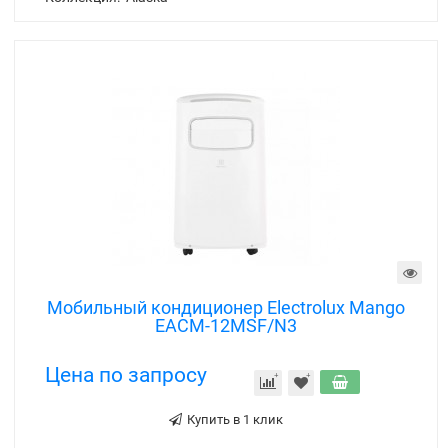
Инвертор:
нет
Цвет:
белый
Мощность охлаждения, кВт:
3.2
Площадь охлаждения/нагрева, м²:
30
Гарантия:
3 года
Коллекция:
Alaska
Мобильный кондиционер Electrolux Mango
EACM-12MSF/N3