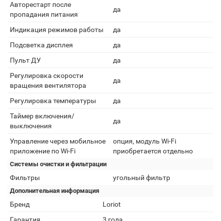
Авторестарт после
да
пропадания питания
Индикация режимов работы
да
Подсветка дисплея
да
Пульт ДУ
да
Регулировка скорости
да
вращения вентилятора
Регулировка температуры
да
Таймер включения/
да
выключения
Управление через мобильное
опция, модуль Wi-Fi
приложение по Wi-Fi
приобретается отдельно
Системы очистки и фильтрации
Фильтры
угольный фильтр
Дополнительная информация
Бренд
Loriot
Гарантия
3 года