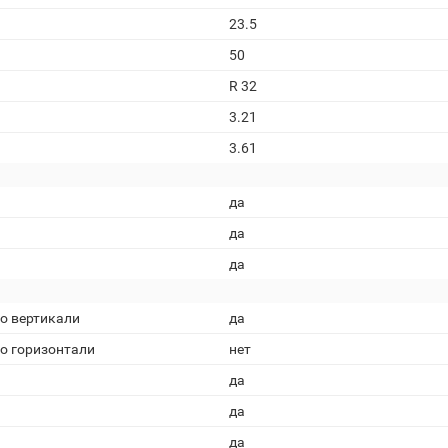
23.5
50
R 32
3.21
3.61
да
да
да
о вертикали
да
о горизонтали
нет
да
да
да