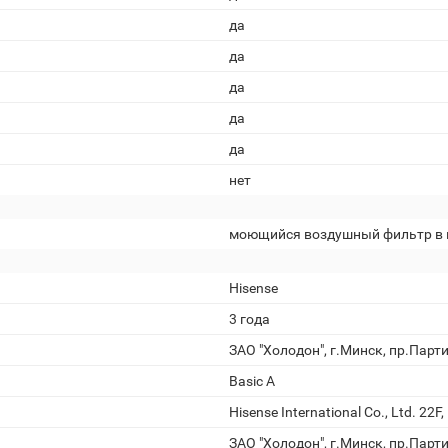
да
да
да
да
да
нет
моющийся воздушный фильтр в 
Hisense
3 года
ЗАО "Холодон", г.Минск, пр.Парти
Basic A
Hisense International Co., Ltd. 22
ЗАО "Холодон", г.Минск, пр.Парти