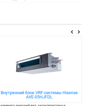
Внутренний блок VRF-системы Hisense
Внутр
AVD-12HCFCH
изменять внешний вид, характеристики и