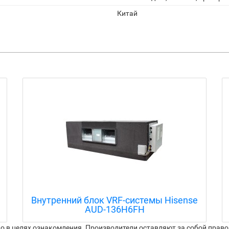
Китай
Внутренний блок VRF-системы Hisense
AVE-05HJFDL
 в целях ознакомления. Производители оставляют за собой право 