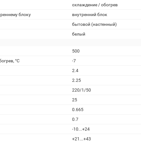
охлаждение / обогрев
треннему блоку
внутренний блок
бытовой (настенный)
белый
500
огрев, °С
-7
2.4
2.25
220/1/50
25
0.665
0.7
-10...+24
+21...+43