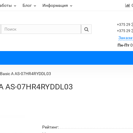
работы
Блог
Информация
+375 29
+375 29
Заказа
Пн-Пт
0
 Basic A AS-07HR4RYDDL03
 A AS-07HR4RYDDL03
Рейтинг: