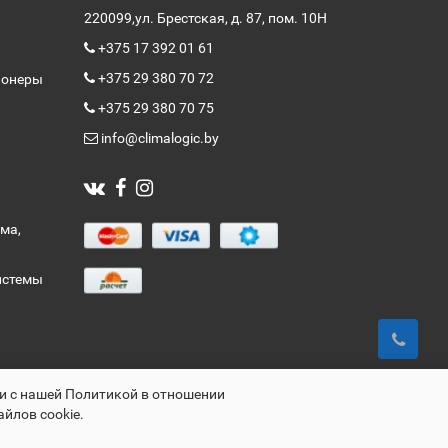
220099,
ул. Брестская, д. 87, пом. 10Н
+375 17 392 01 61
+375 29 380 70 72
ионеры
+375 29 380 70 75
info@climalogic.by
ма,
истемы
ии с нашей Политикой в отношении
айлов cookie.