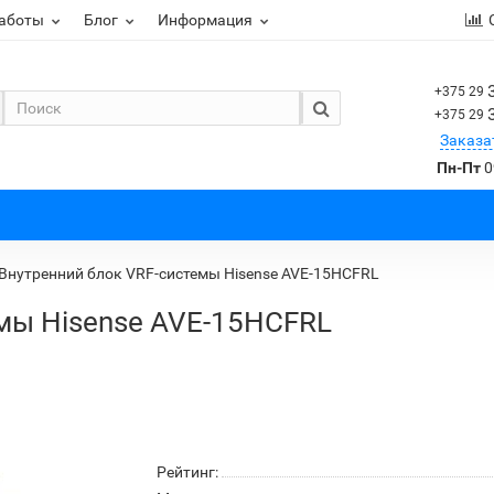
работы
Блог
Информация
+375 29
+375 29
Заказа
Пн-Пт
0
Внутренний блок VRF-системы Hisense AVE-15HCFRL
мы Hisense AVE-15HCFRL
Рейтинг: