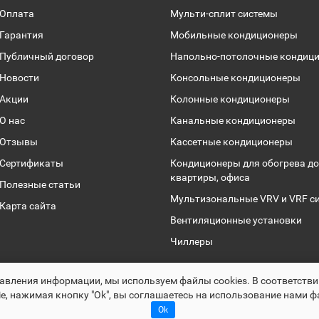
Оплата
Мульти-сплит системы
Гарантия
Мобильные кондиционеры
Публичный договор
Напольно-потолочные кондиц
Новости
Консольные кондиционеры
Акции
Колонные кондиционеры
О нас
Канальные кондиционеры
Отзывы
Кассетные кондиционеры
Сертификаты
Кондиционеры для обогрева до
квартиры, офиса
Полезные статьи
Мультизональные VRV и VRF с
Карта сайта
Вентиляционные установки
Чиллеры
Раскрутка -
cropas.by
авления информации, мы используем файлы сookies. В соответств
Climalogic.by © 2016 - 2025
e, нажимая кнопку "Ok", вы соглашаетесь на использование нами ф
Ok