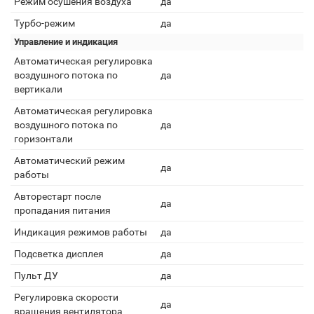
Режим осушения воздуха
да
Турбо-режим
да
Управление и индикация
Автоматическая регулировка
воздушного потока по
да
вертикали
Автоматическая регулировка
воздушного потока по
да
горизонтали
Автоматический режим
да
работы
Авторестарт после
да
пропадания питания
Индикация режимов работы
да
Подсветка дисплея
да
Пульт ДУ
да
Регулировка скорости
да
вращения вентилятора