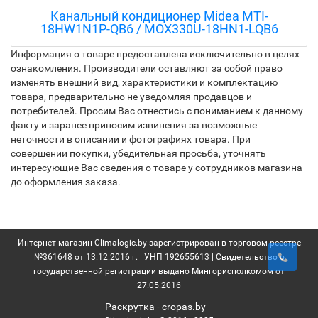
Канальный кондиционер Midea MTI-
18HW1N1P-QB6 / MOX330U-18HN1-LQB6
Информация о товаре предоставлена исключительно в целях
ознакомления. Производители оставляют за собой право
изменять внешний вид, характеристики и комплектацию
товара, предварительно не уведомляя продавцов и
потребителей. Просим Вас отнестись с пониманием к данному
факту и заранее приносим извинения за возможные
неточности в описании и фотографиях товара. При
совершении покупки, убедительная просьба, уточнять
интересующие Вас сведения о товаре у сотрудников магазина
до оформления заказа.
Интернет-магазин Climalogic.by зарегистрирован в торговом реестре
№361648 от 13.12.2016 г. | УНП 192655613 | Свидетельство о
государственной регистрации выдано Мингорисполкомом от
27.05.2016
Раскрутка -
cropas.by