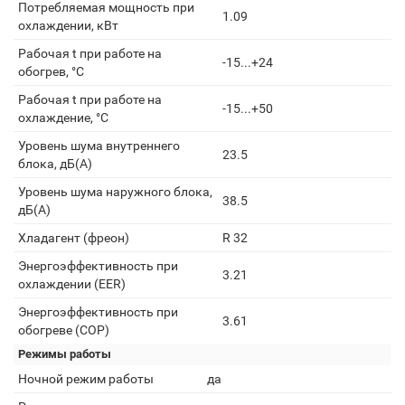
Потребляемая мощность при
1.09
охлаждении, кВт
Рабочая t при работе на
-15...+24
обогрев, °С
Рабочая t при работе на
-15...+50
охлаждение, °С
Уровень шума внутреннего
23.5
блока, дБ(А)
Уровень шума наружного блока,
38.5
дБ(А)
Хладагент (фреон)
R 32
Энергоэффективность при
3.21
охлаждении (EER)
Энергоэффективность при
3.61
обогреве (COP)
Режимы работы
Ночной режим работы
да