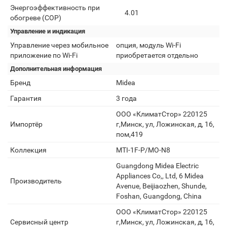
Энергоэффективность при
4.01
обогреве (COP)
Управление и индикация
Управление через мобильное
опция, модуль Wi-Fi
приложение по Wi-Fi
приобретается отдельно
Дополнительная информация
Бренд
Midea
Гарантия
3 года
ООО «КлиматСтор» 220125
Импортёр
г,Минск, ул, Ложинская, д, 16,
пом,419
Коллекция
MTI-1F-P/MO-N8
Guangdong Midea Electric
Appliances Co,, Ltd, 6 Midea
Производитель
Avenue, Beijiaozhen, Shunde,
Foshan, Guangdong, China
ООО «КлиматСтор» 220125
Сервисный центр
г,Минск, ул, Ложинская, д, 16,