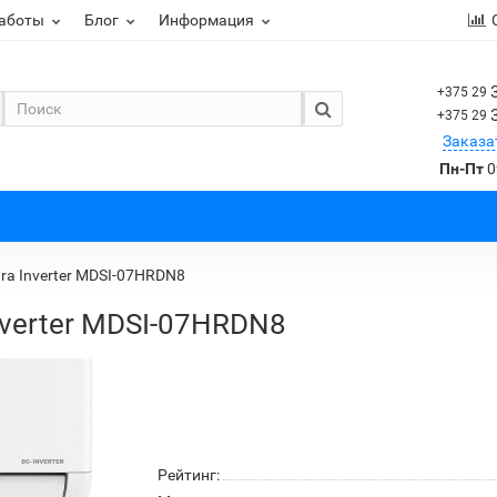
работы
Блог
Информация
+375 29
+375 29
Заказа
Пн-Пт
0
ra Inverter MDSI-07HRDN8
nverter MDSI-07HRDN8
Рейтинг: