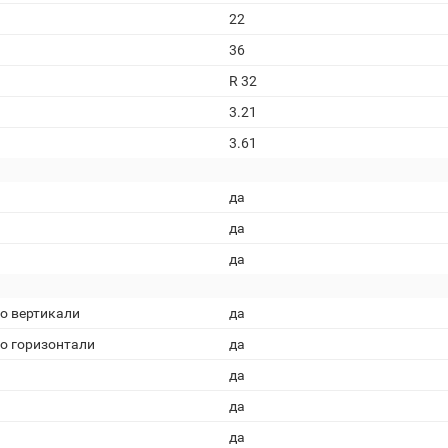
22
36
R 32
3.21
3.61
да
да
да
о вертикали
да
о горизонтали
да
да
да
да