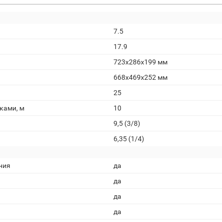
7.5
17.9
723x286x199 мм
668x469x252 мм
25
ками, м
10
9,5 (3/8)
6,35 (1/4)
ния
да
да
да
да