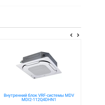
Внутренний блок VRF-системы MDV
Внут
MDI2-22T2DHN1