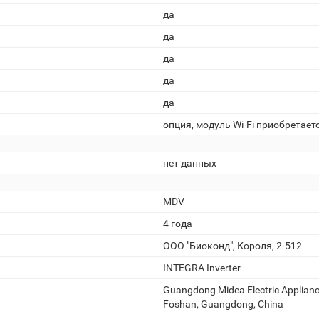
да
да
да
да
да
опция, модуль Wi-Fi приобретает
нет данных
MDV
4 года
ООО "Биоконд", Короля, 2-512
INTEGRA Inverter
Guangdong Midea Electric Appliance
Foshan, Guangdong, China