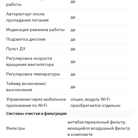
да
работы
Авторестарт после
да
пропадания питания
Индикация режимов работы
да
Подсветка дисплея
да
Пульт ДУ
да
Регулировка скорости
да
вращения вентилятора
Регулировка температуры
да
Таймер включения/
да
выключения
Управление через мобильное
опция, модуль Wi-Fi
приложение по Wi-Fi
приобретается отдельно
Системы очистки и фильтрации
антибактериальный фильтр,
Фильтры
моющийся воздушный фильтр
в комплекте