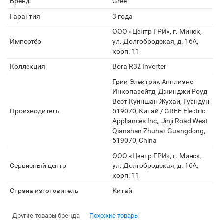
Бренд
Gree
Гарантия
3 года
ООО «Центр ГРИ», г. Минск,
Импортёр
ул. Долгобродская, д. 16А,
корп. 11
Коллекция
Bora R32 Inverter
Грии Электрик Апплиэнс
Инкопарейтд, Джинджи Роуд
Вест Куиншан Жухаи, Гуандун
Производитель
519070, Китай / GREE Electric
Appliances Inc,, Jinji Road West
Qianshan Zhuhai, Guangdong,
519070, China
ООО «Центр ГРИ», г. Минск,
Сервисный центр
ул. Долгобродская, д. 16А,
корп. 11
Страна изготовитель
Китай
Другие товары бренда
Похожие товары