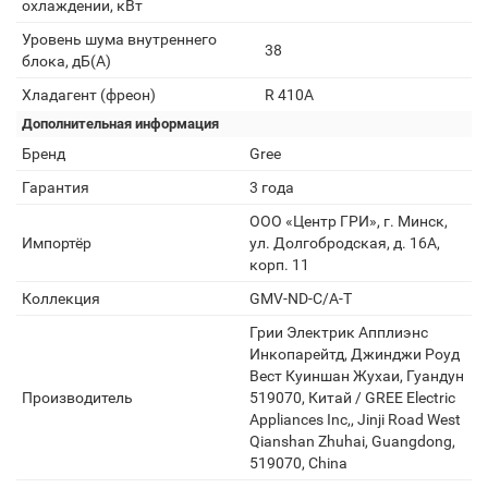
охлаждении, кВт
Уровень шума внутреннего
38
блока, дБ(А)
Хладагент (фреон)
R 410A
Дополнительная информация
Бренд
Gree
Гарантия
3 года
ООО «Центр ГРИ», г. Минск,
Импортёр
ул. Долгобродская, д. 16А,
корп. 11
Коллекция
GMV-ND-C/A-T
Грии Электрик Апплиэнс
Инкопарейтд, Джинджи Роуд
Вест Куиншан Жухаи, Гуандун
Производитель
519070, Китай / GREE Electric
Appliances Inc,, Jinji Road West
Qianshan Zhuhai, Guangdong,
519070, China