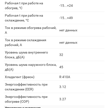
Рабочая t при работе на
-15...+24
обогрев, °С
Рабочая t при работе на
-15...+49
охлаждение, °С
Ток в режиме обогрева рабочий,
нет данных
А
Ток в режиме охлаждения
нет данных
рабочий, А
Уровень шума внутреннего
32
блока, дБ(А)
Уровень шума наружного блока,
45
дБ(А)
Хладагент (фреон)
R 410A
Энергоэффективность при
3.12
охлаждении (EER)
Энергоэффективность при
3.27
обогреве (COP)
Управление и индикация