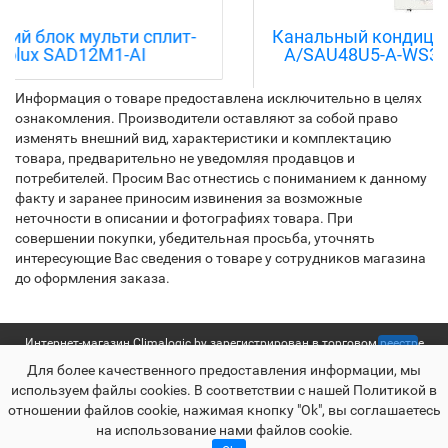
Канальный кондиционер Energolux SAD48D5-
A/SAU48U5-A-WS30 с зимним комплектом
(-30)
Информация о товаре предоставлена исключительно в целях
ознакомления. Производители оставляют за собой право
изменять внешний вид, характеристики и комплектацию
товара, предварительно не уведомляя продавцов и
потребителей. Просим Вас отнестись с пониманием к данному
факту и заранее приносим извинения за возможные
неточности в описании и фотографиях товара. При
совершении покупки, убедительная просьба, уточнять
интересующие Вас сведения о товаре у сотрудников магазина
до оформления заказа.
Интернет-магазин Climalogic.by зарегистрирован в торговом реестре
Для более качественного предоставления информации, мы
№361648 от 13.12.2016 г. | УНП 192655613 | Свидетельство о
используем файлы сookies. В соответствии с нашей Политикой в
государственной регистрации выдано Мингорисполкомом от
отношении файлов cookie, нажимая кнопку "Ok", вы соглашаетесь
27.05.2016
на использование нами файлов cookie.
Раскрутка -
cropas.by