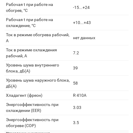
Рабочая t при работе на
-15...+24
обогрев, °С
Рабочая t при работе на
+10...+43
охлаждение, °С
Ток в режиме обогрева рабочий,
нет данных
А
Ток в режиме охлаждения
7.2
рабочий, А
Уровень шума внутреннего
39
блока, дБ(А)
Уровень шума наружного блока,
58
дБ(А)
Хладагент (фреон)
R 410A
Энергоэффективность при
3.03
охлаждении (EER)
Энергоэффективность при
3.5
обогреве (COP)