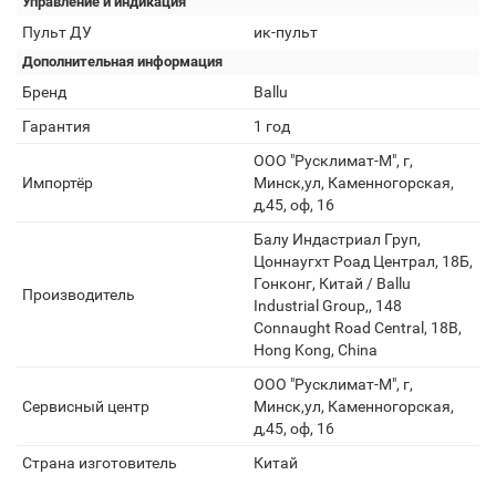
Управление и индикация
Пульт ДУ
ик-пульт
Дополнительная информация
Бренд
Ballu
Гарантия
1 год
ООО "Русклимат-М", г,
Импортёр
Минск,ул, Каменногорская,
д,45, оф, 16
Балу Индастриал Груп,
Цоннаугхт Роад Централ, 18Б,
Гонконг, Китай / Ballu
Производитель
Industrial Group,, 148
Connaught Road Central, 18B,
Hong Kong, China
ООО "Русклимат-М", г,
Сервисный центр
Минск,ул, Каменногорская,
д,45, оф, 16
Страна изготовитель
Китай