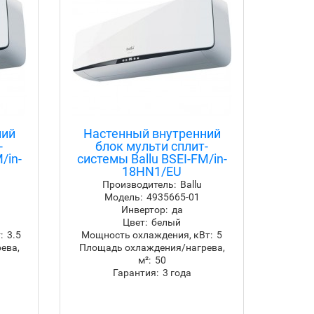
ний
Настенный внутренний
Кас
-
блок мульти сплит-
бл
/in-
системы Ballu BSEI-FM/in-
сис
18HN1/EU
12
Производитель:
Ballu
П
Модель:
4935665-01
Инвертор:
да
Цвет:
белый
:
3.5
Мощность охлаждения, кВт:
5
Мощнос
ева,
Площадь охлаждения/нагрева,
Площа
м²:
50
Гарантия:
3 года