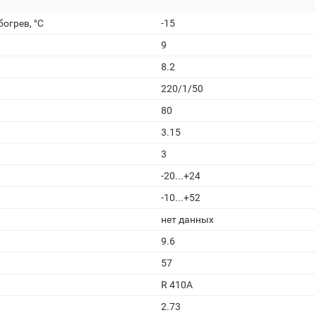
огрев, °С
-15
9
8.2
220/1/50
80
3.15
3
-20...+24
-10...+52
нет данных
9.6
57
R 410A
2.73