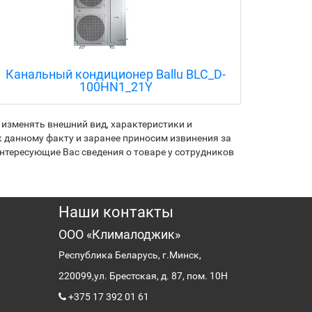
Канальный кондиционер Ballu BLC_D-
Внешн
100HN1_21Y
на 
изменять внешний вид, характеристики и
 данному факту и заранее приносим извинения за
нтересующие Вас сведения о товаре у сотрудников
Наши контакты
ООО «Клималоджик»
Республика Беларусь, г.Минск,
220099,
ул. Брестская, д. 87, пом. 10Н
+375 17 392 01 61