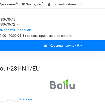
0
0
Сравнение
Закладки
Личный кабинет
380-70-75
380-70-72
ть обратный звонок
9:00 - 20:00
Сб-Вс
заказы принимаются онлайн
Корзина
покупок
:
0
/out-28HN1/EU
0 отзывов