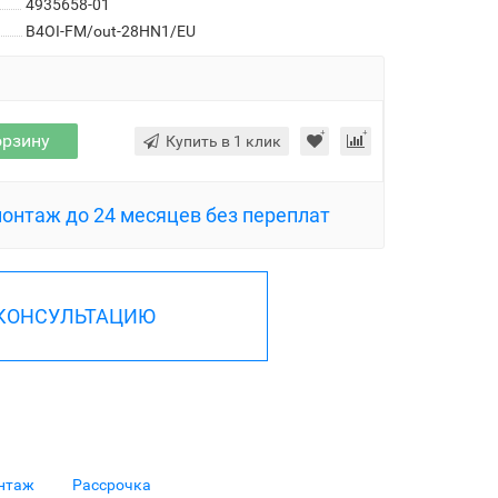
4935658-01
B4OI-FM/out-28HN1/EU
орзину
Купить в 1 клик
монтаж до 24 месяцев без переплат
 КОНСУЛЬТАЦИЮ
нтаж
Рассрочка