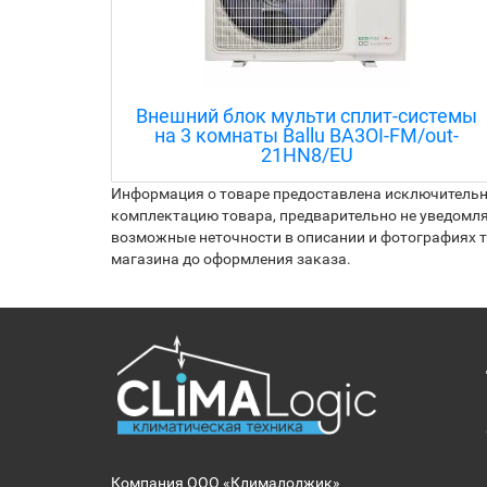
achine
Внешний блок мульти сплит-системы
на 3 комнаты Ballu BA3OI-FM/out-
21HN8/EU
Информация о товаре предоставлена исключительно
комплектацию товара, предварительно не уведомля
возможные неточности в описании и фотографиях то
магазина до оформления заказа.
Компания ООО «Клималоджик»