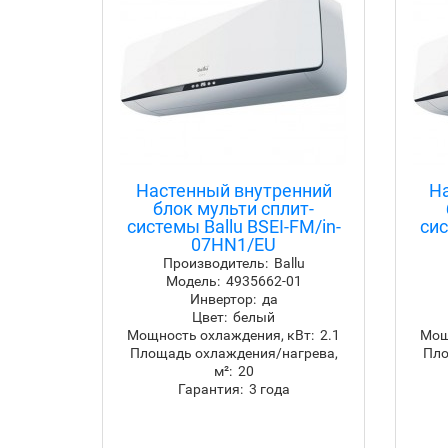
Настенный внутренний
Н
блок мульти сплит-
системы Ballu BSEI-FM/in-
сис
07HN1/EU
Производитель:
Ballu
Модель:
4935662-01
Инвертор:
да
Цвет:
белый
Мощность охлаждения, кВт:
2.1
Мощ
Площадь охлаждения/нагрева,
Пло
м²:
20
Гарантия:
3 года