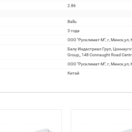
2.86
Ballu
3 года
ООО "Русклимат-М", г, Минск,ул, 
Балу Индастриал Груп, Цоннаугхт 
Group,, 148 Connaught Road Centra
ООО "Русклимат-М", г, Минск,ул, 
Китай