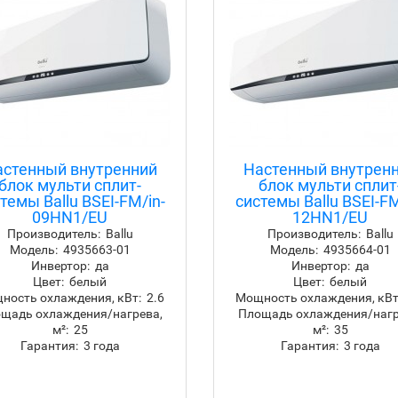
астенный внутренний
Настенный внутрен
блок мульти сплит-
блок мульти сплит
темы Ballu BSEI-FM/in-
системы Ballu BSEI-FM
09HN1/EU
12HN1/EU
Производитель:
Ballu
Производитель:
Ballu
Модель:
4935663-01
Модель:
4935664-01
Инвертор:
да
Инвертор:
да
Цвет:
белый
Цвет:
белый
ность охлаждения, кВт:
2.6
Мощность охлаждения, кВт
щадь охлаждения/нагрева,
Площадь охлаждения/нагр
м²:
25
м²:
35
Гарантия:
3 года
Гарантия:
3 года