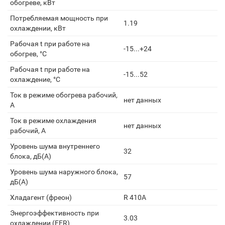
обогреве, кВт
Потребляемая мощность при
1.19
охлаждении, кВт
Рабочая t при работе на
-15...+24
обогрев, °С
Рабочая t при работе на
-15...52
охлаждение, °С
Ток в режиме обогрева рабочий,
нет данных
А
Ток в режиме охлаждения
нет данных
рабочий, А
Уровень шума внутреннего
32
блока, дБ(А)
Уровень шума наружного блока,
57
дБ(А)
Хладагент (фреон)
R 410A
Энергоэффективность при
3.03
охлаждении (EER)