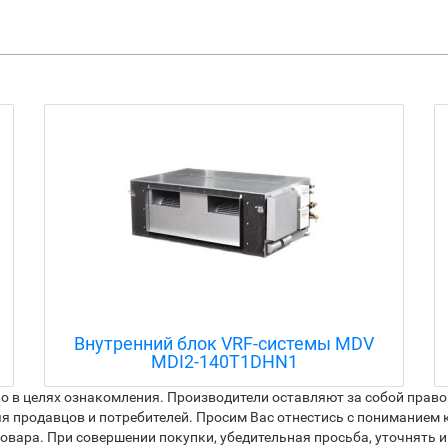
Внешний блок мульти сплит-системы
на 3 комнаты MDV MD3O-27HFN1
 в целях ознакомления. Производители оставляют за собой право 
я продавцов и потребителей. Просим Вас отнестись с пониманием к
вара. При совершении покупки, убедительная просьба, уточнять и