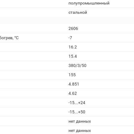
полупромышленный
стальной
2606
огрев, °С
-7
16.2
15.4
380/3/50
155
4.851
4.62
-15...+24
-15...+50
нет данных
нет данных