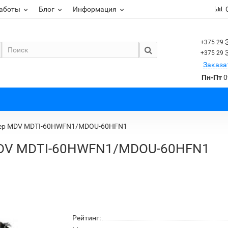
работы
Блог
Информация
+375 29
+375 29
Заказа
Пн-Пт
0
ер MDV MDTI-60HWFN1/MDOU-60HFN1
MDV MDTI-60HWFN1/MDOU-60HFN1
Рейтинг: