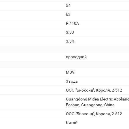
54
63
R 410A
3.33
3.34
проводной
MDV
3 года
ООО "Биоконд", Короля, 2-512
Guangdong Midea Electric Appliance
Foshan, Guangdong, China
ООО "Биоконд", Короля, 2-512
Китай