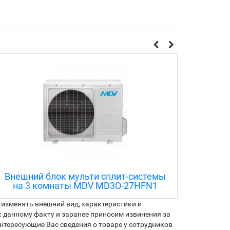
Внутренний блок VRF-системы MDV
Внешн
MDI-45G/DHN1-M
на 
изменять внешний вид, характеристики и
 данному факту и заранее приносим извинения за
нтересующие Вас сведения о товаре у сотрудников