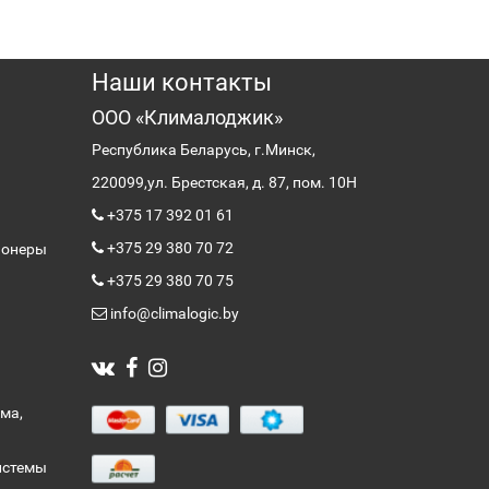
Наши контакты
ООО «Клималоджик»
Республика Беларусь, г.Минск,
220099,
ул. Брестская, д. 87, пом. 10Н
+375 17 392 01 61
+375 29 380 70 72
ионеры
+375 29 380 70 75
info@climalogic.by
ма,
истемы