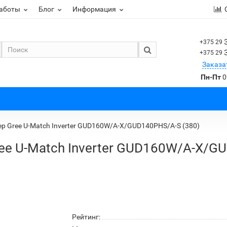
работы
Блог
Информация
+375 29
+375 29
Заказа
Пн-Пт
0
 Gree U-Match Inverter GUD160W/A-X/GUD140PHS/A-S (380)
e U-Match Inverter GUD160W/A-X/GU
Рейтинг: