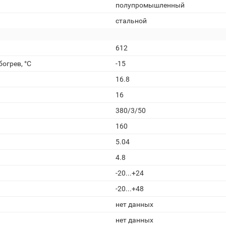
полупромышленный
стальной
612
огрев, °С
-15
16.8
16
380/3/50
160
5.04
4.8
-20...+24
-20...+48
нет данных
нет данных