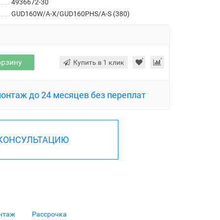
4936672-30
GUD160W/A-X/GUD160PHS/A-S (380)
орзину
Купить в 1 клик
монтаж до 24 месяцев без переплат
 КОНСУЛЬТАЦИЮ
нтаж
Рассрочка