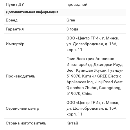
Пульт ДУ
проводной
Дополнительная информация
Бренд
Gree
Гарантия
3 года
ООО «Центр ГРИ», г. Минск,
Импортёр
ул. Долгобродская, д. 16А,
корп. 11
Грии Электрик Апплиэнс
Инкопарейтд, Джинджи Роуд
Вест Куиншан Жухаи, Гуандун
Производитель
519070, Китай / GREE Electric
Appliances Inc,, Jinji Road West
Qianshan Zhuhai, Guangdong,
519070, China
ООО «Центр ГРИ», г. Минск,
Сервисный центр
ул. Долгобродская, д. 16А,
корп. 11
Страна изготовитель
Китай