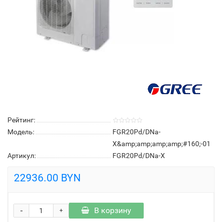
Рейтинг:
Модель:
FGR20Pd/DNa-
X&amp;amp;amp;amp;#160;-01
Артикул:
FGR20Pd/DNa-X
22936.00 BYN
-
В корзину
+