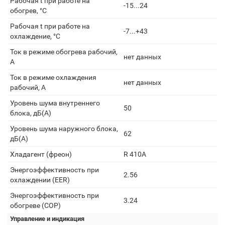
Рабочая t при работе на
-15...24
обогрев, °С
Рабочая t при работе на
-7...+43
охлаждение, °С
Ток в режиме обогрева рабочий,
нет данных
А
Ток в режиме охлаждения
нет данных
рабочий, А
Уровень шума внутреннего
50
блока, дБ(А)
Уровень шума наружного блока,
62
дБ(А)
Хладагент (фреон)
R 410A
Энергоэффективность при
2.56
охлаждении (EER)
Энергоэффективность при
3.24
обогреве (COP)
Управление и индикация