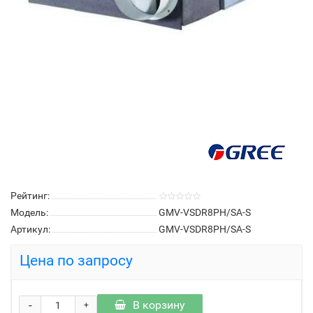
Рейтинг:
Модель:
GMV-VSDR8PH/SA-S
Артикул:
GMV-VSDR8PH/SA-S
Цена по запросу
-
В корзину
+