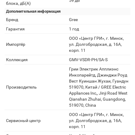
59 дБ
блока, дБ(А)
Дополнительная информация
Бренд
Gree
Гарантия
1 год
ООО «Центр ГРИ», г. Минск,
Импортёр
ул. Долгобродская, д. 16А,
корп. 11
Коллекция
GMV-VSDR-PH/SA-S
Грии Электрик Апплиэнс
Инкопарейтд, Джинджи Роуд
Вест Куиншан Жухаи, Гуандун
Производитель
519070, Китай / GREE Electric
Appliances Inc,, Jinji Road West
Qianshan Zhuhai, Guangdong,
519070, China
ООО «Центр ГРИ», г. Минск,
Сервисный центр
ул. Долгобродская, д. 16А,
корп. 11