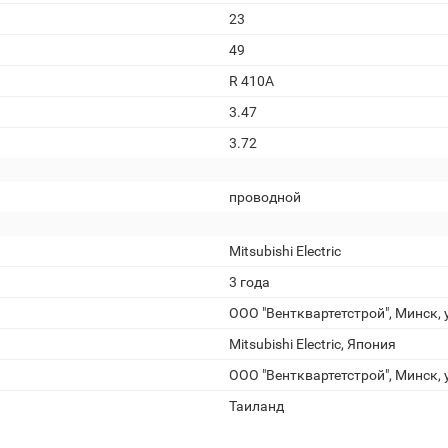
23
49
R 410A
3.47
3.72
проводной
Mitsubishi Electric
3 года
ООО "Вентквартетстрой", Минск, у
Mitsubishi Electric, Япония
ООО "Вентквартетстрой", Минск, у
Таиланд