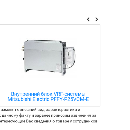
Внутренний блок VRF-системы
Внешн
Mitsubishi Electric PEFY-P20VMA-E
на 3 
изменять внешний вид, характеристики и
 данному факту и заранее приносим извинения за
нтересующие Вас сведения о товаре у сотрудников