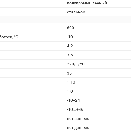
полупромышленный
стальной
690
огрев, °С
-10
4.2
3.5
220/1/50
35
1.13
1.01
-10+24
-10...+46
нет данных
нет данных