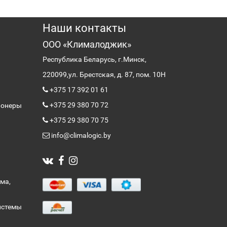
Наши контакты
ООО «Клималоджик»
Республика Беларусь, г.Минск,
220099,
ул. Брестская, д. 87, пом. 10Н
+375 17 392 01 61
+375 29 380 70 72
ионеры
+375 29 380 70 75
info@climalogic.by
ма,
истемы