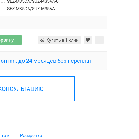
SEZ-M35DA/SUZ-M35VA-01
SEZ-M35DA/SUZ-M35VA
орзину
Купить в 1 клик
монтаж до 24 месяцев без переплат
 КОНСУЛЬТАЦИЮ
нтаж
Рассрочка