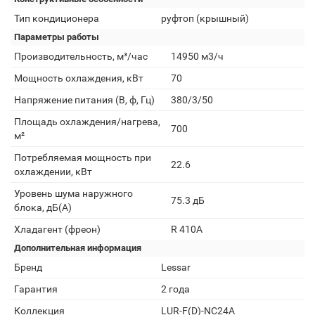
Тип кондиционера
руфтоп (крышный)
Параметры работы
Производительность, м³/час
14950 м3/ч
Мощность охлаждения, кВт
70
Напряжение питания (В, ф, Гц)
380/3/50
Площадь охлаждения/нагрева,
700
м²
Потребляемая мощность при
22.6
охлаждении, кВт
Уровень шума наружного
75.3 дБ
блока, дБ(А)
Хладагент (фреон)
R 410A
Дополнительная информация
Бренд
Lessar
Гарантия
2 года
Коллекция
LUR-F(D)-NC24A