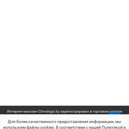
Интернет-магазин Climalogic.by зарегистрирован в торговом реестре
№361648 от 13.12.2016 г. | УНП 192655613 | Свидетельство о
Для более качественного предоставления информации, мы
государственной регистрации выдано Мингорисполкомом от
используем файлы сookies. В соответствии с нашей Политикой в
27.05.2016