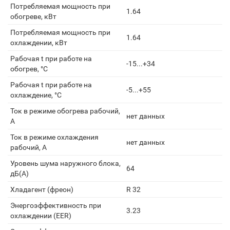
Потребляемая мощность при
1.64
обогреве, кВт
Потребляемая мощность при
1.64
охлаждении, кВт
Рабочая t при работе на
-15...+34
обогрев, °С
Рабочая t при работе на
-5...+55
охлаждение, °С
Ток в режиме обогрева рабочий,
нет данных
А
Ток в режиме охлаждения
нет данных
рабочий, А
Уровень шума наружного блока,
64
дБ(А)
Хладагент (фреон)
R 32
Энергоэффективность при
3.23
охлаждении (EER)