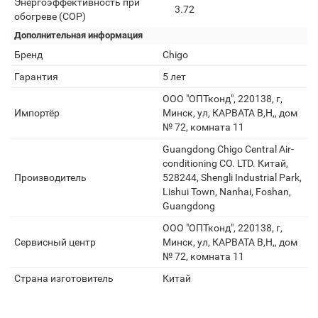
Энергоэффективность при
3.72
обогреве (COP)
Дополнительная информация
Бренд
Chigo
Гарантия
5 лет
ООО "ОПТконд", 220138, г,
Импортёр
Минск, ул, КАРВАТА В,Н,, дом
№ 72, комната 11
Guangdong Chigo Central Air-
conditioning CO. LTD. Китай,
Производитель
528244, Shengli Industrial Park,
Lishui Town, Nanhai, Foshan,
Guangdong
ООО "ОПТконд", 220138, г,
Сервисный центр
Минск, ул, КАРВАТА В,Н,, дом
№ 72, комната 11
Страна изготовитель
Китай