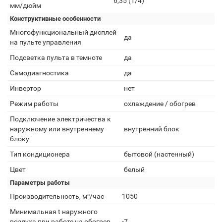
6,35 (1/4)
мм/дюйм
Конструктивные особенности
Многофункциональный дисплей
да
на пульте управления
Подсветка пульта в темноте
да
Самодиагностика
да
Инвертор
нет
Режим работы
охлаждение / обогрев
Подключение электричества к
наружному или внутреннему
внутренний блок
блоку
Тип кондиционера
бытовой (настенный)
Цвет
белый
Параметры работы
Производительность, м³/час
1050
Минимальная t наружного
воздуха при работе на обогрев,
-7