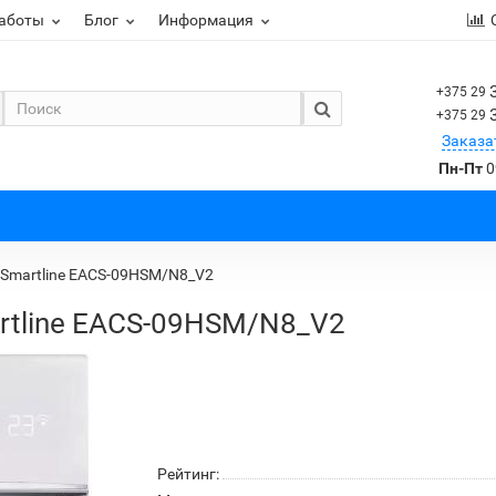
работы
Блог
Информация
+375 29
+375 29
Заказа
Пн-Пт
0
x Smartline EACS-09HSM/N8_V2
artline EACS-09HSM/N8_V2
Рейтинг: