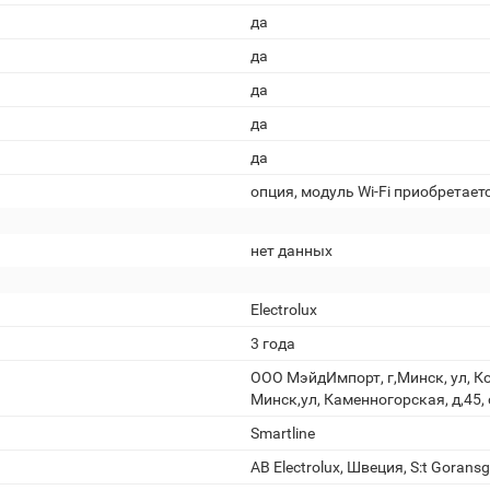
да
да
да
да
да
опция, модуль Wi-Fi приобретает
нет данных
Electrolux
3 года
ООО МэйдИмпорт, г,Минск, ул, Ко
Минск,ул, Каменногорская, д,45, 
Smartline
AB Electrolux, Швеция, S:t Gorans