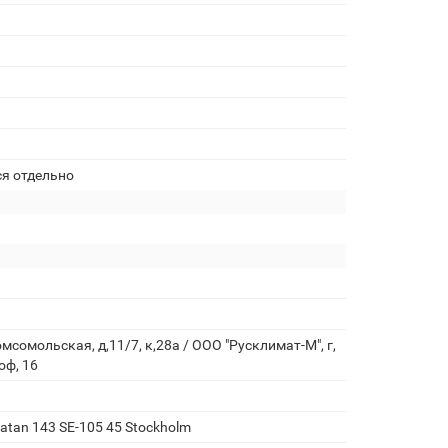
ся отдельно
мсомольская, д,11/7, к,28а / ООО "Русклимат-М", г,
оф, 16
gatan 143 SE-105 45 Stockholm