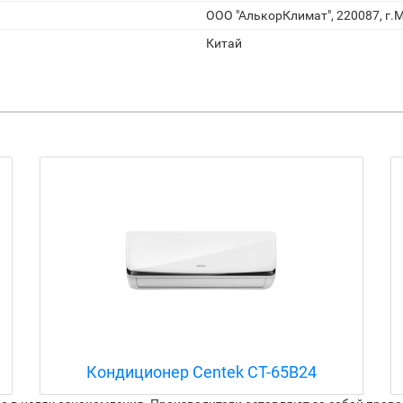
ООО "АлькорКлимат", 220087, г.М
Китай
Кондиционер Centek CT-65B24