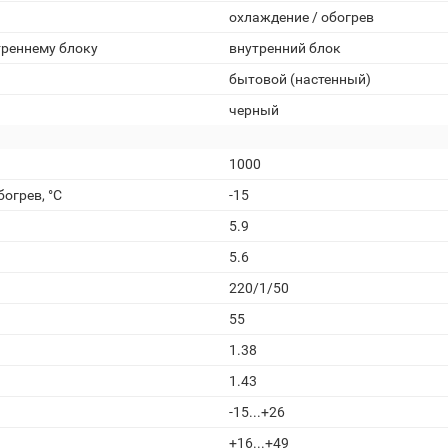
охлаждение / обогрев
треннему блоку
внутренний блок
бытовой (настенный)
черный
1000
огрев, °С
-15
5.9
5.6
220/1/50
55
1.38
1.43
-15...+26
+16...+49