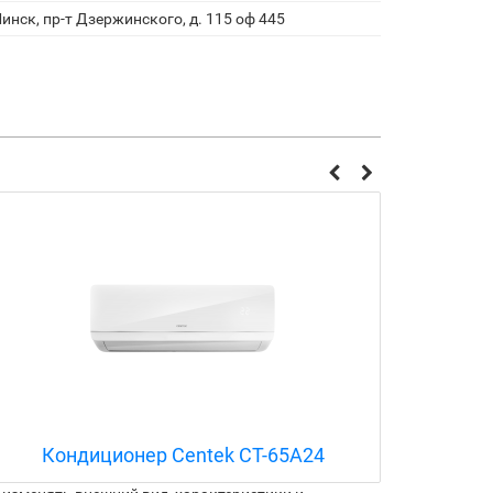
инск, пр-т Дзержинского, д. 115 оф 445
Кондиционер Centek CT-65A24
Ко