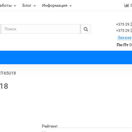
работы
Блог
Информация
+375 29
+375 29
Заказа
Пн-Пт
0
CT-65U18
U18
Рейтинг: