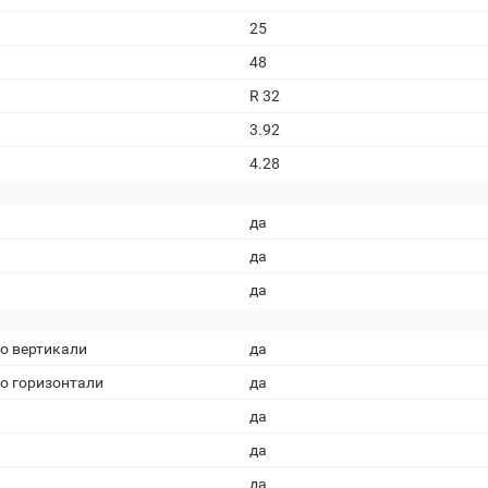
25
48
R 32
3.92
4.28
да
да
да
о вертикали
да
о горизонтали
да
да
да
да