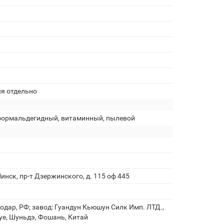
ся отдельно
формальдегидный, витаминный, пылевой
инск, пр-т Дзержинского, д. 115 оф 445
аснодар, РФ; завод: Гуандун Кьюшун Силк Имп. ЛТД.,
уе, Шуньдэ, Фошань, Китай