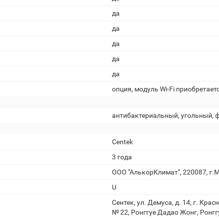
да
да
да
да
да
опция, модуль Wi-Fi приобретает
антибактериальный, угольный, 
Centek
3 года
ООО "АлькорКлимат", 220087, г.М
U
Сентек, ул. Демуса, д. 14, г. Кр
№ 22, Ронггуе Дадао Жонг, Ронгг