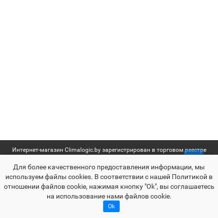
Интернет-магазин Climalogic.by зарегистрирован в торговом реестре
№361648 от 13.12.2016 г. | УНП 192655613 | Свидетельство о
Для более качественного предоставления информации, мы
государственной регистрации выдано Мингорисполкомом от
используем файлы сookies. В соответствии с нашей Политикой в
27.05.2016
отношении файлов cookie, нажимая кнопку "Ok", вы соглашаетесь
Раскрутка -
cropas.by
на использование нами файлов cookie.
Climalogic.by © 2016 - 2025
Ok