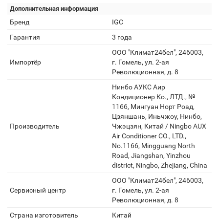
Дополнительная информация
Бренд
IGC
Гарантия
3 года
ООО "Климат24бел", 246003,
Импортёр
г. Гомель, ул. 2-ая
Революционная, д. 8
Нинбо АУКC Аир
Кондиционер Ко., ЛТД., №
1166, Мингуан Норт Роад,
Цзяншань, Иньчжоу, Нинбо,
Производитель
Чжэцзян, Китай / Ningbo AUX
Air Conditioner CO., LTD.,
No.1166, Mingguang North
Road, Jiangshan, Yinzhou
district, Ningbo, Zhejiang, China
ООО "Климат24бел", 246003,
Сервисный центр
г. Гомель, ул. 2-ая
Революционная, д. 8
Страна изготовитель
Китай