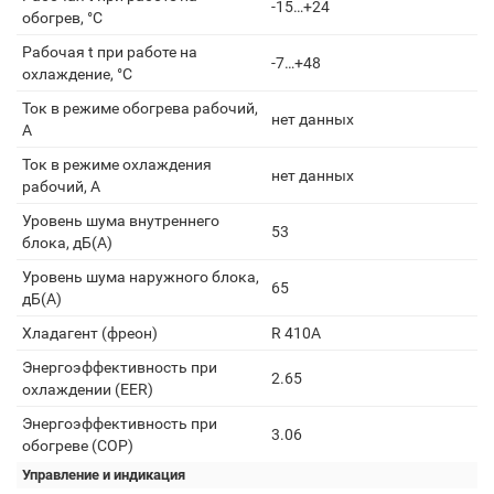
-15…+24
обогрев, °С
Рабочая t при работе на
-7…+48
охлаждение, °С
Ток в режиме обогрева рабочий,
нет данных
А
Ток в режиме охлаждения
нет данных
рабочий, А
Уровень шума внутреннего
53
блока, дБ(А)
Уровень шума наружного блока,
65
дБ(А)
Хладагент (фреон)
R 410A
Энергоэффективность при
2.65
охлаждении (EER)
Энергоэффективность при
3.06
обогреве (COP)
Управление и индикация