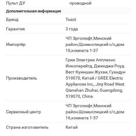
Пульт ДУ
проводной
Дополнительная информация
Бренд
Tosot
Гарантия
3 года
ЧП Эрголюфт,Минский
Импортёр
район,Щомыслицкий с/с,дом
16,комната 1-37
Грии Электрик Апплиэнс
Инкопарейтд, Джинджи Роуд
Вест Куиншан Жухаи, Гуандун
Производитель
519070, Китай / GREE Electric
Appliances Inc,, Jinji Road West
Qianshan Zhuhai, Guangdong,
519070, China
ЧП Эрголюфт,Минский
Сервисный центр
район,Щомыслицкий с/с,дом
16,комната 1-37
Страна изготовитель
Китай