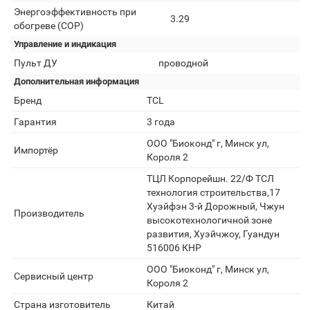
Энергоэффективность при
3.29
обогреве (COP)
Управление и индикация
Пульт ДУ
проводной
Дополнительная информация
Бренд
TCL
Гарантия
3 года
ООО "Биоконд" г, Минск ул,
Импортёр
Короля 2
ТЦЛ Корпорейшн. 22/Ф ТСЛ
технология строительства,17
Хуэйфэн 3-й Дорожный, Чжун
Производитель
высокотехнологичной зоне
развития, Хуэйчжоу, Гуандун
516006 КНР
ООО "Биоконд" г, Минск ул,
Сервисный центр
Короля 2
Страна изготовитель
Китай