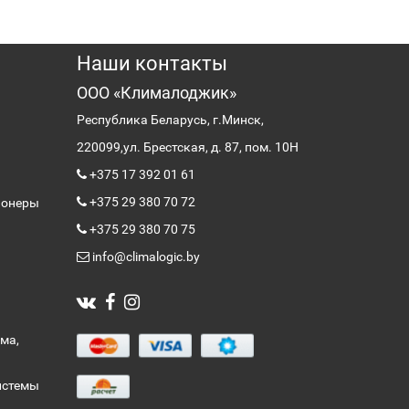
Наши контакты
ООО «Клималоджик»
Республика Беларусь, г.Минск,
220099,
ул. Брестская, д. 87, пом. 10Н
+375 17 392 01 61
+375 29 380 70 72
ионеры
+375 29 380 70 75
info@climalogic.by
ма,
истемы