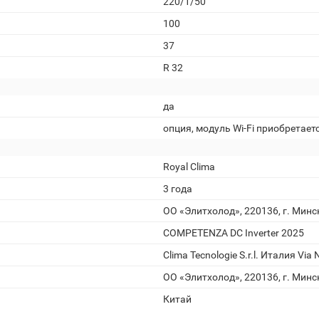
220/1/50
100
37
R 32
да
опция, модуль Wi-Fi приобретает
Royal Clima
3 года
ОО «Элитхолод», 220136, г. Минс
COMPETENZA DC Inverter 2025
Clima Tecnologie S.r.l. Италия Via
ОО «Элитхолод», 220136, г. Минс
Китай