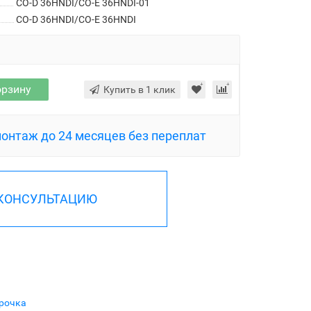
CO-D 36HNDI/CO-E 36HNDI-01
CO-D 36HNDI/CO-E 36HNDI
орзину
Купить в 1 клик
монтаж до 24 месяцев без переплат
 КОНСУЛЬТАЦИЮ
рочка