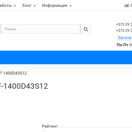
работы
Блог
Информация
+375 29
+375 29
Заказа
Пн-Пт
0
F-1400D43S12
F-1400D43S12
Рейтинг: