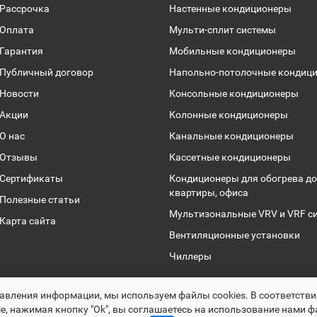
Рассрочка
Настенные кондиционеры
Оплата
Мульти-сплит системы
Гарантия
Мобильные кондиционеры
Публичный договор
Напольно-потолочные кондиц
Новости
Консольные кондиционеры
Акции
Колонные кондиционеры
О нас
Канальные кондиционеры
Отзывы
Кассетные кондиционеры
Сертификаты
Кондиционеры для обогрева до
квартиры, офиса
Полезные статьи
Мультизональные VRV и VRF с
Карта сайта
Вентиляционные установки
Чиллеры
Раскрутка -
cropas.by
авления информации, мы используем файлы сookies. В соответств
Climalogic.by © 2016 - 2025
e, нажимая кнопку "Ok", вы соглашаетесь на использование нами ф