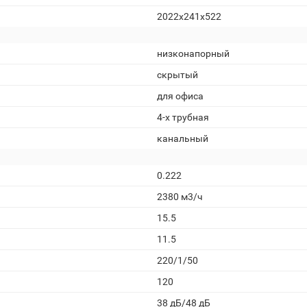
2022x241x522
низконапорный
скрытый
для офиса
4-х трубная
канальный
0.222
2380 м3/ч
15.5
11.5
220/1/50
120
38 дБ/48 дБ