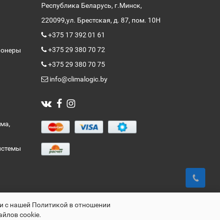
Республика Беларусь, г.Минск,
220099,
ул. Брестская, д. 87, пом. 10Н
+375 17 392 01 61
+375 29 380 70 72
ионеры
+375 29 380 70 75
info@climalogic.by
ма,
истемы
ии с нашей Политикой в отношении
айлов cookie.