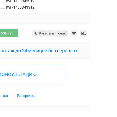
IWF-1400D43S12
IWF-1400D43S12
орзину
Купить в 1 клик
монтаж до 24 месяцев без переплат
 КОНСУЛЬТАЦИЮ
нтаж
Рассрочка