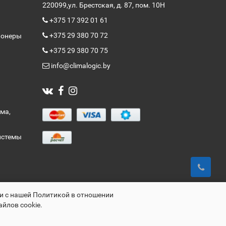
220099,
ул. Брестская, д. 87, пом. 10Н
+375 17 392 01 61
+375 29 380 70 72
ионеры
+375 29 380 70 75
info@climalogic.by
ма,
истемы
ии с нашей Политикой в отношении
айлов cookie.