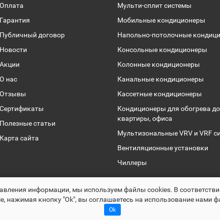
Оплата
Мульти-сплит системы
Гарантия
Мобильные кондиционеры
Публичный договор
Напольно-потолочные кондиц
Новости
Консольные кондиционеры
Акции
Колонные кондиционеры
О нас
Канальные кондиционеры
Отзывы
Кассетные кондиционеры
Сертификаты
Кондиционеры для обогрева до
квартиры, офиса
Полезные статьи
Мультизональные VRV и VRF с
Карта сайта
Вентиляционные установки
Чиллеры
Раскрутка -
cropas.by
авления информации, мы используем файлы сookies. В соответств
Climalogic.by © 2016 - 2025
e, нажимая кнопку "Ok", вы соглашаетесь на использование нами ф
Ok