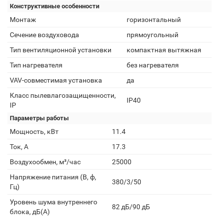
Конструктивные особенности
Монтаж
горизонтальный
Сечение воздуховода
прямоугольный
Тип вентиляционной установки
компактная вытяжная
Тип нагревателя
без нагревателя
VAV-совместимая установка
да
Класс пылевлагозащищенности,
IP40
IP
Параметры работы
Мощность, кВт
11.4
Ток, А
17.3
Воздухообмен, м³/час
25000
Напряжение питания (В, ф,
380/3/50
Гц)
Уровень шума внутреннего
82 дБ/90 дБ
блока, дБ(А)