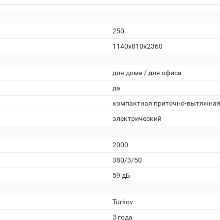
250
1140х810х2360
для дома / для офиса
да
компактная приточно-вытяжна
электрический
2000
380/3/50
59 дБ
Turkov
3 года