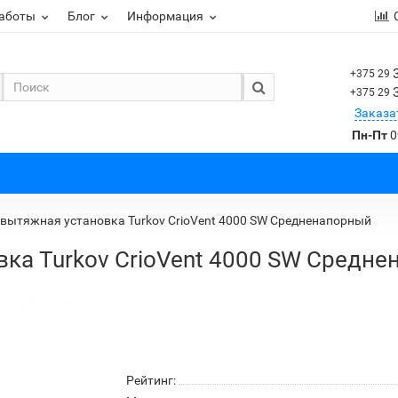
работы
Блог
Информация
+375 29
+375 29
Заказа
Пн-Пт
0
вытяжная установка Turkov CrioVent 4000 SW Средненапорный
ка Turkov CrioVent 4000 SW Средн
Рейтинг: