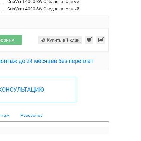
CrioVent 4000 SW Средненапорный
CrioVent 4000 SW Средненапорный
орзину
Купить в 1 клик
монтаж до 24 месяцев без переплат
 КОНСУЛЬТАЦИЮ
нтаж
Рассрочка