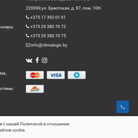
220099,
ул. Брестская, д. 87, пом. 10Н
+375 17 392 01 61
+375 29 380 70 72
ионеры
+375 29 380 70 75
info@climalogic.by
ма,
истемы
ии с нашей Политикой в отношении
айлов cookie.