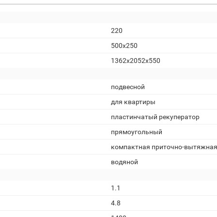
220
500х250
1362х2052х550
подвесной
для квартиры
пластинчатый рекуператор
прямоугольный
компактная приточно-вытяжна
водяной
1.1
4.8