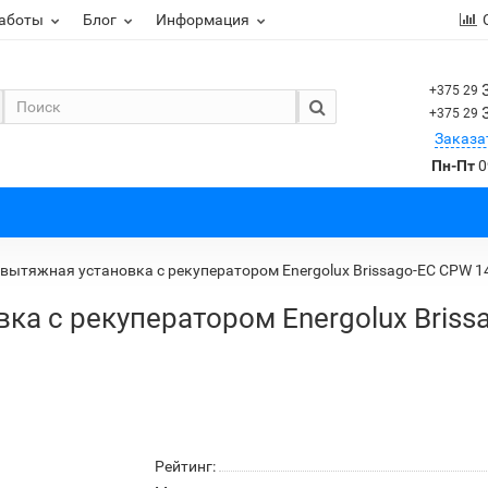
работы
Блог
Информация
+375 29
+375 29
Заказа
Пн-Пт
0
вытяжная установка с рекуператором Energolux Brissago-EC CPW 1
ка с рекуператором Energolux Briss
Рейтинг: