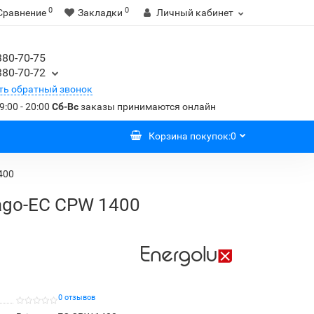
0
0
Сравнение
Закладки
Личный кабинет
380-70-75
380-70-72
ть обратный звонок
9:00 - 20:00
Сб-Вс
заказы принимаются онлайн
Корзина
покупок
:
0
400
ago-EC CPW 1400
0 отзывов