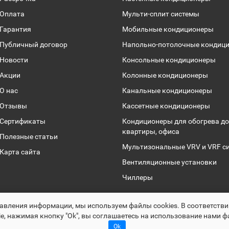
Оплата
Мульти-сплит системы
Гарантия
Мобильные кондиционеры
Публичный договор
Напольно-потолочные кондиц
Новости
Консольные кондиционеры
Акции
Колонные кондиционеры
О нас
Канальные кондиционеры
Отзывы
Кассетные кондиционеры
Сертификаты
Кондиционеры для обогрева до
квартиры, офиса
Полезные статьи
Мультизональные VRV и VRF с
Карта сайта
Вентиляционные установки
Чиллеры
Раскрутка -
cropas.by
авления информации, мы используем файлы сookies. В соответств
Climalogic.by © 2016 - 2025
e, нажимая кнопку "Ok", вы соглашаетесь на использование нами ф
Ok