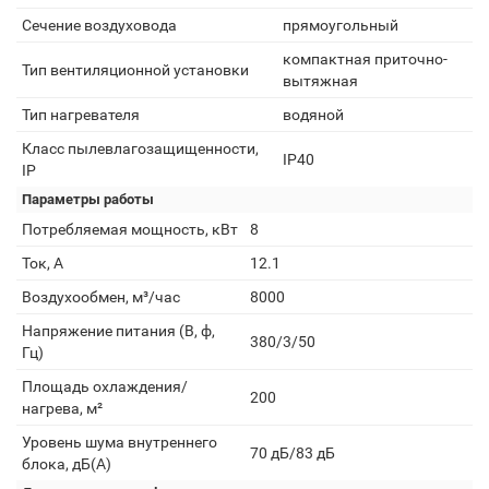
Сечение воздуховода
прямоугольный
компактная приточно-
Тип вентиляционной установки
вытяжная
Тип нагревателя
водяной
Класс пылевлагозащищенности,
IP40
IP
Параметры работы
Потребляемая мощность, кВт
8
Ток, А
12.1
Воздухообмен, м³/час
8000
Напряжение питания (В, ф,
380/3/50
Гц)
Площадь охлаждения/
200
нагрева, м²
Уровень шума внутреннего
70 дБ/83 дБ
блока, дБ(А)