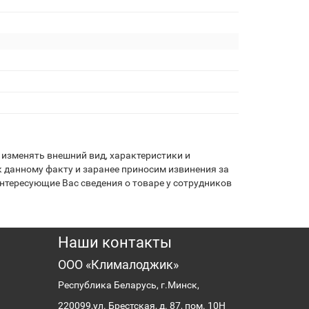
изменять внешний вид, характеристики и
 данному факту и заранее приносим извинения за
нтересующие Вас сведения о товаре у сотрудников
Наши контакты
ООО «Клималоджик»
Республика Беларусь, г.Минск,
220099,
ул. Брестская, д. 87, пом. 10Н