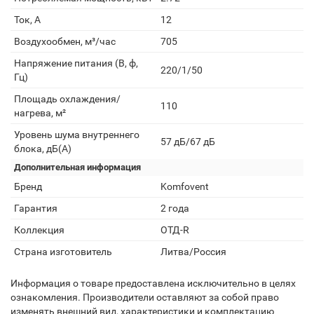
Ток, А
12
Воздухообмен, м³/час
705
Напряжение питания (В, ф,
220/1/50
Гц)
Площадь охлаждения/
110
нагрева, м²
Уровень шума внутреннего
57 дБ/67 дБ
блока, дБ(А)
Дополнительная информация
Бренд
Komfovent
Гарантия
2 года
Коллекция
ОТД-R
Страна изготовитель
Литва/Россия
Информация о товаре предоставлена исключительно в целях
ознакомления. Производители оставляют за собой право
изменять внешний вид, характеристики и комплектацию