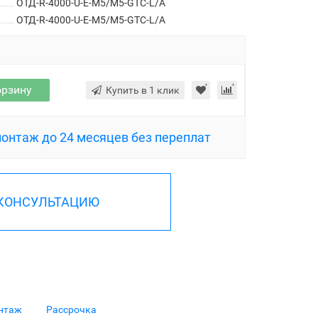
ОТД-R-4000-U-E-M5/M5-GTC-L/A
ОТД-R-4000-U-E-M5/M5-GTC-L/A
орзину
Купить в 1 клик
монтаж до 24 месяцев без переплат
 КОНСУЛЬТАЦИЮ
нтаж
Рассрочка