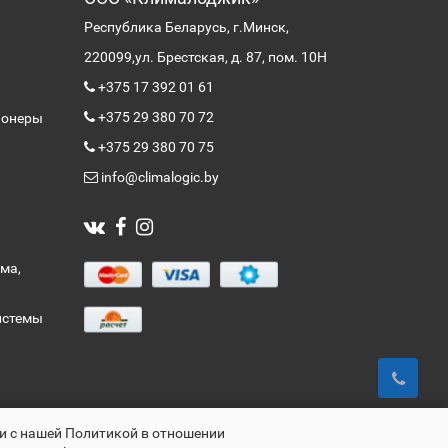
Республика Беларусь, г.Минск,
220099,
ул. Брестская, д. 87, пом. 10Н
+375 17 392 01 61
+375 29 380 70 72
ионеры
+375 29 380 70 75
info@climalogic.by
ма,
истемы
ии с нашей Политикой в отношении