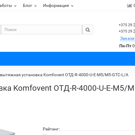
работы
Блог
Информация
+375 29
+375 29
Заказа
Пн-Пт
0
вытяжная установка Komfovent ОТД-R-4000-U-E-M5/M5-GTC-L/A
вка Komfovent ОТД-R-4000-U-E-M5/M
Рейтинг: